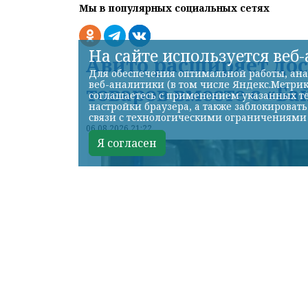
Мы в популярных социальных сетях
На сайте используется веб
Авито расширяет до
Для обеспечения оптимальной работы, ана
веб-аналитики (в том числе Яндекс.Метрик
товаров вместе с «Ба
соглашаетесь с применением указанных те
настройки браузера, а также заблокироват
связи с технологическими ограничениями
06.08.2026 21:22
Я согласен