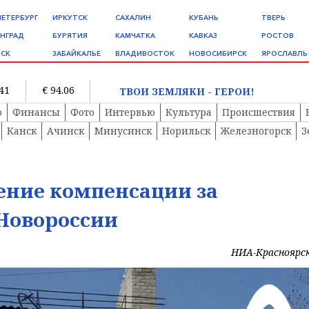
ПЕТЕРБУРГ
ИРКУТСК
САХАЛИН
КУБАНЬ
ТВЕРЬ
НГРАД
БУРЯТИЯ
КАМЧАТКА
КАВКАЗ
РОСТОВ
СК
ЗАБАЙКАЛЬЕ
ВЛАДИВОСТОК
НОВОСИБИРСК
ЯРОСЛАВЛЬ
.41
€ 94.06
ТВОИ ЗЕМЛЯКИ - ГЕРОИ!
о
Финансы
Фото
Интервью
Культура
Происшествия
Канск
Ачинск
Минусинск
Норильск
Железногорск
З
ение компенсации за
 Новороссии
НИА-Красноярс