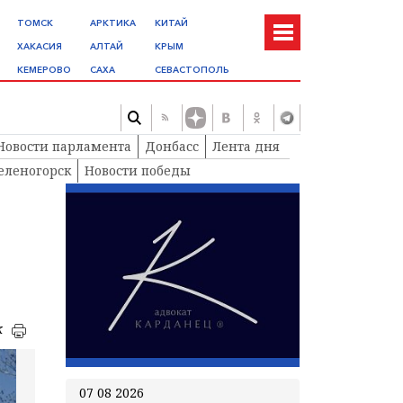
ТОМСК
АРКТИКА
КИТАЙ
ХАКАСИЯ
АЛТАЙ
КРЫМ
КЕМЕРОВО
САХА
СЕВАСТОПОЛЬ
Новости парламента
Донбасс
Лента дня
еленогорск
Новости победы
к
07 08 2026