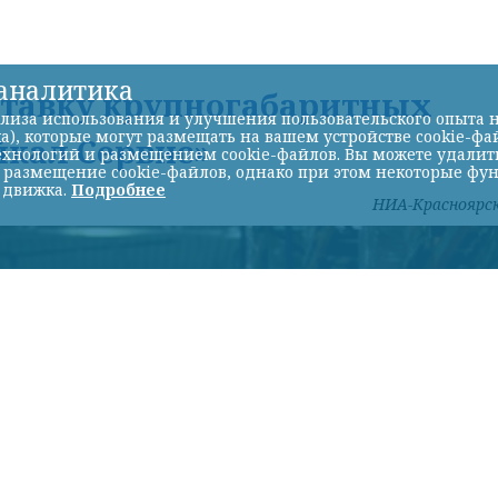
-аналитика
ставку крупногабаритных
лиза использования и улучшения пользовательского опыта н
а), которые могут размещать на вашем устройстве cookie-фа
йкал Сервис»
хнологий и размещением cookie-файлов. Вы можете удалить 
ь размещение cookie-файлов, однако при этом некоторые фу
 движка.
Подробнее
НИА-Красноярс