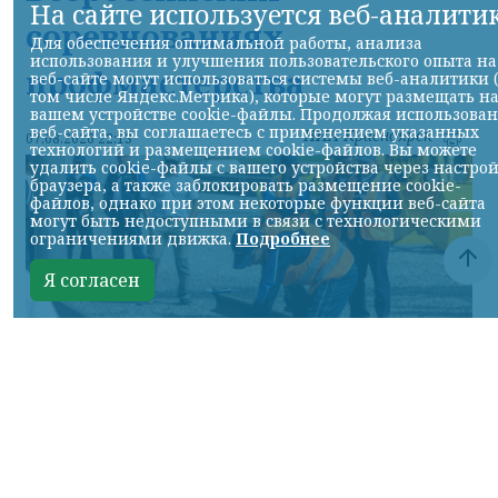
На сайте используется веб-аналити
соревнованиях
Для обеспечения оптимальной работы, анализа
использования и улучшения пользовательского опыта на
профмастерства
веб-сайте могут использоваться системы веб-аналитики 
том числе Яндекс.Метрика), которые могут размещать н
вашем устройстве cookie-файлы. Продолжая использова
веб-сайта, вы соглашаетесь с применением указанных
НИА-Красноярск
07.08.2026 22:13
технологий и размещением cookie-файлов. Вы можете
удалить cookie-файлы с вашего устройства через настро
браузера, а также заблокировать размещение cookie-
файлов, однако при этом некоторые функции веб-сайта
могут быть недоступными в связи с технологическими
ограничениями движка.
Подробнее
Я согласен
Фото: АО «СУЭК-Хакасия»