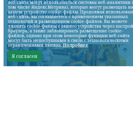
Всероссийских
веб-сайте могут использоваться системы веб-аналитики 
том числе Яндекс.Метрика), которые могут размещать н
соревнованиях
вашем устройстве cookie-файлы. Продолжая использова
веб-сайта, вы соглашаетесь с применением указанных
технологий и размещением cookie-файлов. Вы можете
профмастерства
удалить cookie-файлы с вашего устройства через настро
браузера, а также заблокировать размещение cookie-
файлов, однако при этом некоторые функции веб-сайта
НИА-Красноярск
могут быть недоступными в связи с технологическими
07.08.2026 22:13
ограничениями движка.
Подробнее
Я согласен
Фото: АО «СУЭК-Хакасия»