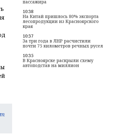
пассажира
ть
10:38
На Китай пришлось 80% экспорта
ия
лесопродукции из Красноярского
края
од
10:37
За три года в ЛНР расчистили
почти 75 километров речных русел
10:35
В Красноярске раскрыли схему
автоподстав на миллион
ды
ей
am