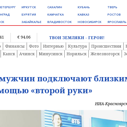
ПЕТЕРБУРГ
ИРКУТСК
САХАЛИН
КУБАНЬ
ТВЕРЬ
НГРАД
БУРЯТИЯ
КАМЧАТКА
КАВКАЗ
РОСТОВ
СК
ЗАБАЙКАЛЬЕ
ВЛАДИВОСТОК
НОВОСИБИРСК
ЯРОСЛАВЛЬ
.41
€ 94.06
ТВОИ ЗЕМЛЯКИ - ГЕРОИ!
о
Финансы
Фото
Интервью
Культура
Происшествия
Канск
Ачинск
Минусинск
Норильск
Железногорск
З
 мужчин подключают близки
омощью «второй руки»
НИА-Красноярс