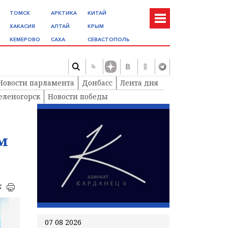
ТОМСК
АРКТИКА
КИТАЙ
ХАКАСИЯ
АЛТАЙ
КРЫМ
КЕМЕРОВО
САХА
СЕВАСТОПОЛЬ
Новости парламента
Донбасс
Лента дня
еленогорск
Новости победы
м
к
07 08 2026