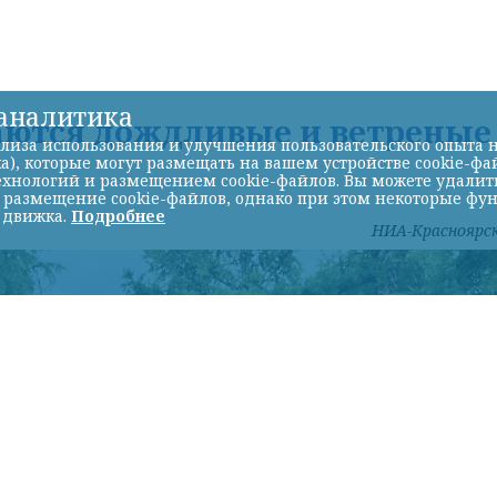
-аналитика
аются дождливые и ветреные
лиза использования и улучшения пользовательского опыта н
а), которые могут размещать на вашем устройстве cookie-фа
хнологий и размещением cookie-файлов. Вы можете удалить 
ь размещение cookie-файлов, однако при этом некоторые фу
 движка.
Подробнее
НИА-Красноярс