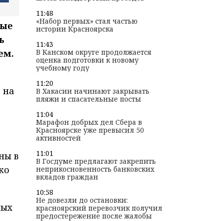
11:48
«Набор первых» стал частью
рые
истории Красноярска
ь
11:43
ем.
В Канском округе продолжается
оценка подготовки к новому
учебному году
11:20
 на
В Хакасии начинают закрывать
пляжи и спасательные посты
11:04
Марафон добрых дел Сбера в
Красноярске уже превысил 50
активностей
11:01
ны в
В Госдуме предлагают закрепить
ко
неприкосновенность банковских
вкладов граждан
10:58
Не довезли до остановки:
ных
красноярский перевозчик получил
предостережение после жалобы