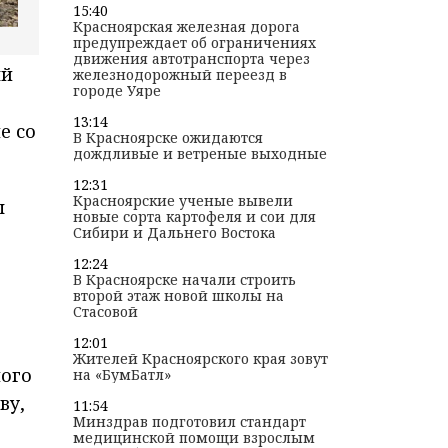
15:40
Красноярская железная дорога
предупреждает об ограничениях
движения автотранспорта через
ый
железнодорожный переезд в
городе Уяре
13:14
е со
В Красноярске ожидаются
дождливые и ветреные выходные
12:31
Красноярские ученые вывели
ы
новые сорта картофеля и сои для
Сибири и Дальнего Востока
12:24
В Красноярске начали строить
второй этаж новой школы на
Стасовой
12:01
Жителей Красноярского края зовут
ого
на «БумБатл»
ву,
11:54
Минздрав подготовил стандарт
медицинской помощи взрослым