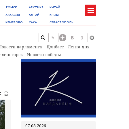
ТОМСК
АРКТИКА
КИТАЙ
ХАКАСИЯ
АЛТАЙ
КРЫМ
КЕМЕРОВО
САХА
СЕВАСТОПОЛЬ
Новости парламента
Донбасс
Лента дня
еленогорск
Новости победы
к
07 08 2026