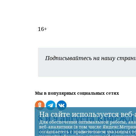
16+
Подписывайтесь на нашу страни
Мы в популярных социальных сетях
На сайте используется веб
8 и 9 августа КрасЖ
Для обеспечения оптимальной работы, ана
веб-аналитики (в том числе Яндекс.Метрик
вечерние электрички
соглашаетесь с применением указанных те