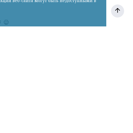
нкции веб-сайта могут быть недоступными в
к