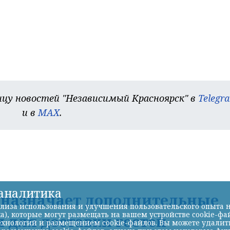
цу новостей "Независимый Красноярск" в
Telegr
и в
MAX
.
-аналитика
Д назначает дополнительные
лиза использования и улучшения пользовательского опыта н
а), которые могут размещать на вашем устройстве cookie-фа
 для доставки гостей
хнологий и размещением cookie-файлов. Вы можете удалить 