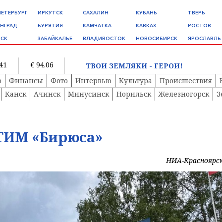
ПЕТЕРБУРГ
ИРКУТСК
САХАЛИН
КУБАНЬ
ТВЕРЬ
НГРАД
БУРЯТИЯ
КАМЧАТКА
КАВКАЗ
РОСТОВ
СК
ЗАБАЙКАЛЬЕ
ВЛАДИВОСТОК
НОВОСИБИРСК
ЯРОСЛАВЛЬ
.41
€ 94.06
ТВОИ ЗЕМЛЯКИ - ГЕРОИ!
о
Финансы
Фото
Интервью
Культура
Происшествия
Канск
Ачинск
Минусинск
Норильск
Железногорск
З
ТИМ «Бирюса»
НИА-Красноярс