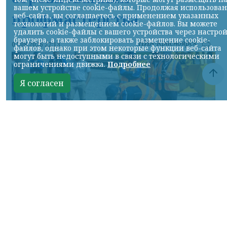
вашем устройстве cookie-файлы. Продолжая использова
профмастерства
веб-сайта, вы соглашаетесь с применением указанных
технологий и размещением cookie-файлов. Вы можете
удалить cookie-файлы с вашего устройства через настро
браузера, а также заблокировать размещение cookie-
НИА-Красноярск
07.08.2026 22:13
файлов, однако при этом некоторые функции веб-сайта
могут быть недоступными в связи с технологическими
ограничениями движка.
Подробнее
Я согласен
Фото: АО «СУЭК-Хакасия»
КРАСНОЯРСКИЙ КРАЙ, /НИА-
КРАСНОЯРСК/. Специалисты Бородинского