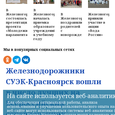
В
В
В
Железногорц
Железногорске
Железногорске
Железногорске
приняли
состоялась
началась
поздравили
участие в
презентация
приемка
родителей
акции
проекта
образовательных
с
«Вода
«Молодежного
учреждений
новорожденными
России»
парламента»
к учебному
году
Мы в популярных социальных сетях
Железнодорожники
СУЭК-Красноярск вошли
в число лучших на
На сайте используется веб-аналити
Всероссийских
Для обеспечения оптимальной работы, анализа
использования и улучшения пользовательского опыта на
веб-сайте могут использоваться системы веб-аналитики 
соревнованиях
том числе Яндекс.Метрика), которые могут размещать н