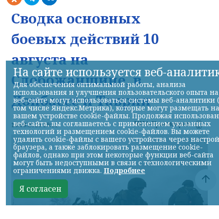
Сводка основных
боевых действий 10
августа на
На сайте используется веб-аналити
Слобожанщине, в
Для обеспечения оптимальной работы, анализа
использования и улучшения пользовательского опыта на
Донбассе и Таврии
веб-сайте могут использоваться системы веб-аналитики 
том числе Яндекс.Метрика), которые могут размещать н
вашем устройстве cookie-файлы. Продолжая использова
веб-сайта, вы соглашаетесь с применением указанных
НИА-Красноярск
10.08.2026 19:11
технологий и размещением cookie-файлов. Вы можете
удалить cookie-файлы с вашего устройства через настро
браузера, а также заблокировать размещение cookie-
файлов, однако при этом некоторые функции веб-сайта
могут быть недоступными в связи с технологическими
ограничениями движка.
Подробнее
Я согласен