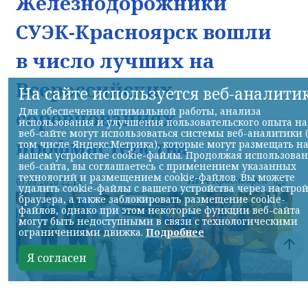
Железнодорожники
СУЭК-Красноярск вошли
в число лучших на
Всероссийских
На сайте используется веб-аналити
Для обеспечения оптимальной работы, анализа
соревнованиях
использования и улучшения пользовательского опыта на
веб-сайте могут использоваться системы веб-аналитики 
профмастерства
том числе Яндекс.Метрика), которые могут размещать н
вашем устройстве cookie-файлы. Продолжая использова
веб-сайта, вы соглашаетесь с применением указанных
технологий и размещением cookie-файлов. Вы можете
НИА-Красноярск
07.08.2026 22:13
удалить cookie-файлы с вашего устройства через настро
браузера, а также заблокировать размещение cookie-
файлов, однако при этом некоторые функции веб-сайта
могут быть недоступными в связи с технологическими
ограничениями движка.
Подробнее
Я согласен