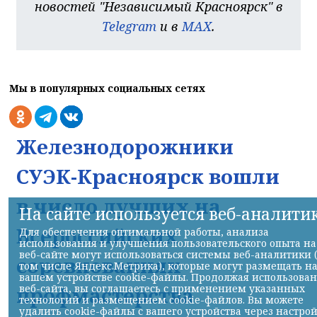
новостей "Независимый Красноярск" в
Telegram
и в
MAX
.
Мы в популярных социальных сетях
Железнодорожники
СУЭК-Красноярск вошли
в число лучших на
На сайте используется веб-аналити
Всероссийских
Для обеспечения оптимальной работы, анализа
использования и улучшения пользовательского опыта на
веб-сайте могут использоваться системы веб-аналитики 
соревнованиях
том числе Яндекс.Метрика), которые могут размещать н
вашем устройстве cookie-файлы. Продолжая использова
веб-сайта, вы соглашаетесь с применением указанных
профмастерства
технологий и размещением cookie-файлов. Вы можете
удалить cookie-файлы с вашего устройства через настро