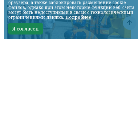
браузера, а также заблокировать размещение cookie-
НИА-Красноярск
07.08.2026 22:13
файлов, однако при этом некоторые функции веб-сайта
могут быть недоступными в связи с технологическими
ограничениями движка.
Подробнее
Я согласен
Фото: АО «СУЭК-Хакасия»
КРАСНОЯРСКИЙ КРАЙ, /НИА-
КРАСНОЯРСК/. Специалисты Бородинского
погрузочно-транспортного управления
стали призёрами Всероссийских