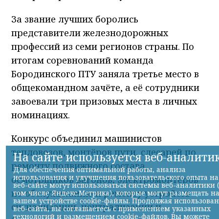
За звание лучших боролись
представители железнодорожных
профессий из семи регионов страны. По
итогам соревнований команда
Бородинского ПТУ заняла третье место в
общекомандном зачёте, а её сотрудники
завоевали три призовых места в личных
номинациях.
Конкурс объединил машинистов
тепловозов, монтёров пути, слесарей по
ремонту подвижного состава,
осмотрщиков вагонов, электромонтёров
по обслуживанию и ремонту устройств
сигнализации, централизации и