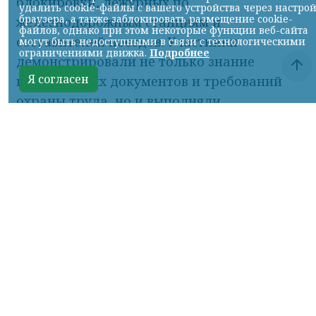
блокировки, дежурных по
железнодорожным станциям и
составителей поездов. Участники
демонстрировали не только знание
нормативных документов и требований
охраны труда, но и выполняли
практические задания, максимально
приближённые к реальным
производственным условиям.
Серебряными призёрами в номинации
«Лучший монтёр пути» стали Сергей
Калюта и Кирилл Дерендяев. Им
предстояло выполнить одиночную замену
шпалы, забивку костылей, резку рельса и
сверление стыковых отверстий —
операции, от качества которых напрямую