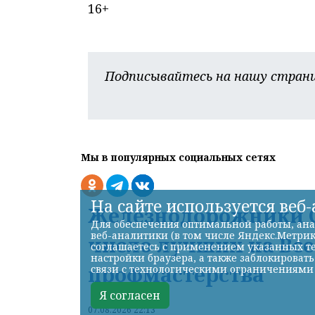
16+
Подписывайтесь на нашу страни
Мы в популярных социальных сетях
На сайте используется веб
Железнодорожники С
Для обеспечения оптимальной работы, ана
веб-аналитики (в том числе Яндекс.Метрик
число лучших на Вс
соглашаетесь с применением указанных те
настройки браузера, а также заблокироват
профмастерства
связи с технологическими ограничениями
Я согласен
07.08.2026 22:13