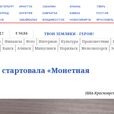
ПЕТЕРБУРГ
ИРКУТСК
САХАЛИН
КУБАНЬ
ТВЕРЬ
НГРАД
БУРЯТИЯ
КАМЧАТКА
КАВКАЗ
РОСТОВ
СК
ЗАБАЙКАЛЬЕ
ВЛАДИВОСТОК
НОВОСИБИРСК
ЯРОСЛАВЛЬ
.17
€ 94.84
ТВОИ ЗЕМЛЯКИ - ГЕРОИ!
о
Финансы
Фото
Интервью
Культура
Происшествия
Канск
Ачинск
Минусинск
Норильск
Железногорск
З
 стартовала «Монетная
НИА-Красноярс