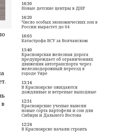
16:30
Новые детские центры в ДНР
16:20
Число особых экономических зон в
России вырастет до 64
по
16:05
Катастрофа ВСУ за Волчанском
15:40
Красноярская железная дорога
предупреждает об ограничениях
движения автотранспорта через
железнодорожный переезд в
на
городе Уяре
ет.
13:14
В Красноярске ожидаются
дождливые и ветреные выходные
нь
12:31
 в
Красноярские ученые вывели
новые сорта картофеля и сои для
Сибири и Дальнего Востока
12:24
В Красноярске начали строить