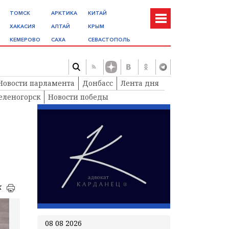
ТОМСК
АРКТИКА
КИТАЙ
ХАКАСИЯ
АЛТАЙ
КРЫМ
КЕМЕРОВО
САХА
СЕВАСТОПОЛЬ
Новости парламента
Донбасс
Лента дня
еленогорск
Новости победы
к
08 08 2026