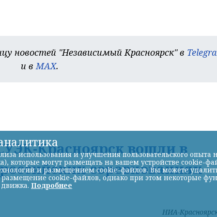
цу новостей "Независимый Красноярск" в
Telegr
и в
MAX
.
-аналитика
УЭК-Красноярск вошли в
лиза использования и улучшения пользовательского опыта н
а), которые могут размещать на вашем устройстве cookie-фа
ероссийских соревнованиях
хнологий и размещением cookie-файлов. Вы можете удалить 
ь размещение cookie-файлов, однако при этом некоторые фу
 движка.
Подробнее
НИА-Красноярс