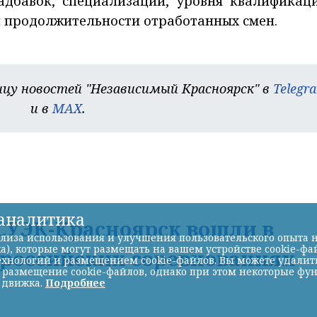
адбавок, специализации, уровня квалификац
и продолжительности отработанных смен.
цу новостей "Независимый Красноярск" в
Telegr
и в
MAX
.
-аналитика
УЭК-Красноярск вошли в
лиза использования и улучшения пользовательского опыта н
а), которые могут размещать на вашем устройстве cookie-фа
ероссийских соревнованиях
хнологий и размещением cookie-файлов. Вы можете удалить 
ь размещение cookie-файлов, однако при этом некоторые фу
 движка.
Подробнее