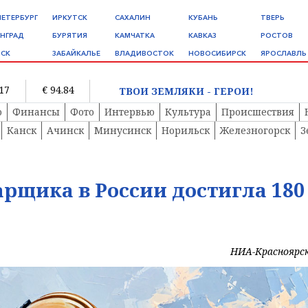
ПЕТЕРБУРГ
ИРКУТСК
САХАЛИН
КУБАНЬ
ТВЕРЬ
НГРАД
БУРЯТИЯ
КАМЧАТКА
КАВКАЗ
РОСТОВ
СК
ЗАБАЙКАЛЬЕ
ВЛАДИВОСТОК
НОВОСИБИРСК
ЯРОСЛАВЛЬ
.17
€ 94.84
ТВОИ ЗЕМЛЯКИ - ГЕРОИ!
о
Финансы
Фото
Интервью
Культура
Происшествия
Канск
Ачинск
Минусинск
Норильск
Железногорск
З
арщика в России достигла 180
НИА-Красноярс