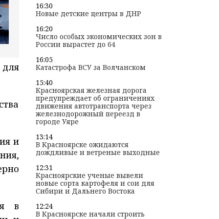
16:30
Новые детские центры в ДНР
16:20
Число особых экономических зон в
России вырастет до 64
16:05
 для
Катастрофа ВСУ за Волчанском
15:40
Красноярская железная дорога
предупреждает об ограничениях
ства
движения автотранспорта через
железнодорожный переезд в
городе Уяре
13:14
ия и
В Красноярске ожидаются
дождливые и ветреные выходные
ния,
12:31
ерно
Красноярские ученые вывели
новые сорта картофеля и сои для
Сибири и Дальнего Востока
ся в
12:24
В Красноярске начали строить