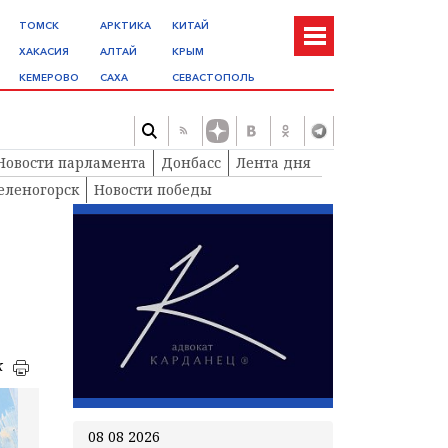
ТОМСК
АРКТИКА
КИТАЙ
ХАКАСИЯ
АЛТАЙ
КРЫМ
КЕМЕРОВО
САХА
СЕВАСТОПОЛЬ
Новости парламента
Донбасс
Лента дня
еленогорск
Новости победы
к
08 08 2026