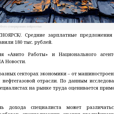
Фото сгенерировано нейросетью
НОЯРСК/. Средние зарплатные предложения
вили 180 тыс. рублей.
ия «Авито Работы» и Национального агент
ИА Новости.
разных секторах экономики – от машиностроен
и нефтегазовой отрасли. По данным исследова
пециалистах на рынке труда оценивается прим
нь дохода специалиста может различать