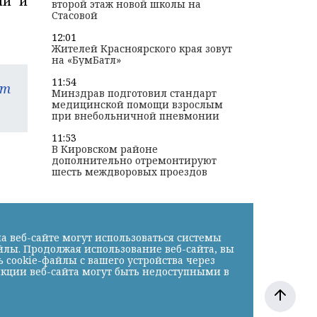
ии и
второй этаж новой школы на
Стасовой
12:01
Жителей Красноярского края зовут
на «БумБатл»
11:54
am
Минздрав подготовил стандарт
медицинской помощи взрослым
при внебольничной пневмонии
11:53
В Кировском районе
дополнительно отремонтируют
шесть междворовых проездов
а веб-сайте могут использоваться системы
йлы. Продолжая использование веб-сайта, вы
cookie-файлы с вашего устройства через
нкции веб-сайта могут быть недоступными в