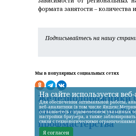
зависимости от региональных н
формата занятости – количества 
Подписывайтесь на нашу страни
Мы в популярных социальных сетях
На сайте используется веб
Железнодорожники С
Для обеспечения оптимальной работы, ана
веб-аналитики (в том числе Яндекс.Метрик
число лучших на Вс
соглашаетесь с применением указанных те
настройки браузера, а также заблокироват
профмастерства
связи с технологическими ограничениями
Я согласен