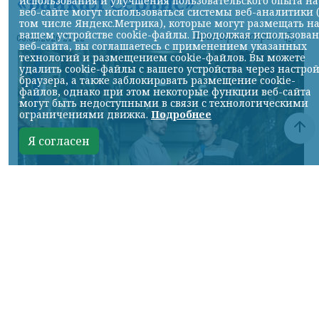
«Байкал Сервис»
использования и улучшения пользовательского опыта на
веб-сайте могут использоваться системы веб-аналитики 
том числе Яндекс.Метрика), которые могут размещать н
вашем устройстве cookie-файлы. Продолжая использова
НИА-Красноярск
06.08.2026 21:22
веб-сайта, вы соглашаетесь с применением указанных
технологий и размещением cookie-файлов. Вы можете
удалить cookie-файлы с вашего устройства через настро
браузера, а также заблокировать размещение cookie-
файлов, однако при этом некоторые функции веб-сайта
могут быть недоступными в связи с технологическими
ограничениями движка.
Подробнее
Я согласен
Фото предоставлено пресс-службой "Байкал Сервис"
КРАСНОЯРСКИЙ КРАЙ, /НИА-КРАСНОЯРСК/.
Авито Доставка расширяет направление