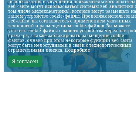
соревнованиях
использования и улучшения пользовательского опыта на
веб-сайте могут использоваться системы веб-аналитики 
том числе Яндекс.Метрика), которые могут размещать н
профмастерства
вашем устройстве cookie-файлы. Продолжая использова
веб-сайта, вы соглашаетесь с применением указанных
технологий и размещением cookie-файлов. Вы можете
НИА-Красноярск
удалить cookie-файлы с вашего устройства через настро
07.08.2026 22:13
браузера, а также заблокировать размещение cookie-
файлов, однако при этом некоторые функции веб-сайта
могут быть недоступными в связи с технологическими
ограничениями движка.
Подробнее
Я согласен
Фото: АО «СУЭК-Хакасия»
КРАСНОЯРСКИЙ КРАЙ, /НИА-