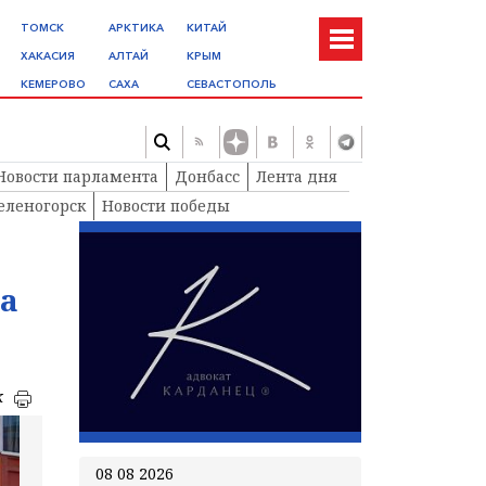
ТОМСК
АРКТИКА
КИТАЙ
ХАКАСИЯ
АЛТАЙ
КРЫМ
КЕМЕРОВО
САХА
СЕВАСТОПОЛЬ
Новости парламента
Донбасс
Лента дня
еленогорск
Новости победы
на
к
08 08 2026