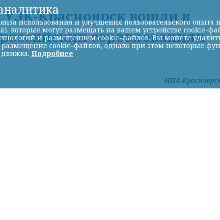
-аналитика
УЭК-Красноярск вошли в
лиза использования и улучшения пользовательского опыта н
а), которые могут размещать на вашем устройстве cookie-фа
ероссийских соревнованиях
хнологий и размещением cookie-файлов. Вы можете удалить 
ь размещение cookie-файлов, однако при этом некоторые фу
 движка.
Подробнее
НИА-Красноярс