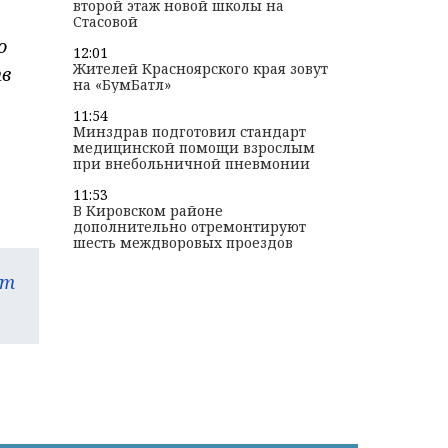
второй этаж новой школы на
Стасовой
о
12:01
Жителей Красноярского края зовут
тв
на «БумБатл»
11:54
Минздрав подготовил стандарт
медицинской помощи взрослым
при внебольничной пневмонии
11:53
В Кировском районе
дополнительно отремонтируют
шесть междворовых проездов
am