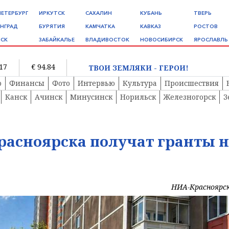
ПЕТЕРБУРГ
ИРКУТСК
САХАЛИН
КУБАНЬ
ТВЕРЬ
НГРАД
БУРЯТИЯ
КАМЧАТКА
КАВКАЗ
РОСТОВ
СК
ЗАБАЙКАЛЬЕ
ВЛАДИВОСТОК
НОВОСИБИРСК
ЯРОСЛАВЛЬ
.17
€ 94.84
ТВОИ ЗЕМЛЯКИ - ГЕРОИ!
о
Финансы
Фото
Интервью
Культура
Происшествия
Канск
Ачинск
Минусинск
Норильск
Железногорск
З
Красноярска получат гранты 
НИА-Красноярс