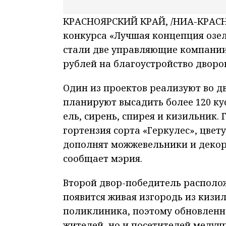
КРАСНОЯРСКИЙ КРАЙ, /НИА-КРАСНО
конкурса «Лучшая концепция озел
стали две управляющие компании 
рублей на благоустройство дворов
Один из проектов реализуют во дв
планируют высадить более 120 ку
ель, сирень, спирея и кизильник
гортензия сорта «Геркулес», цвет
дополнят можжевельники и декор
сообщает мэрия.
Второй двор-победитель располож
появится живая изгородь из кизи
поликлиника, поэтому обновленно
жителей, но и посетителей медуч