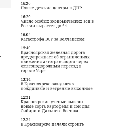
16:30
Новые детские центры в ДНР
16:20
Число особых экономических зон в
России вырастет до 64
16:05
Катастрофа ВСУ за Волчанском
15:40
Красноярская железная дорога
я
предупреждает об ограничениях
движения автотранспорта через
железнодорожный переезд в
городе Уяре
13:14
В Красноярске ожидаются
дождливые и ветреные выходные
12:31
Красноярские ученые вывели
новые сорта картофеля и сои для
Сибири и Дальнего Востока
12:24
В Красноярске начали строить