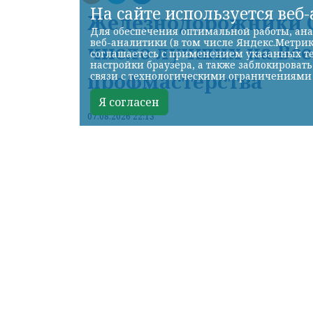
На сайте используется веб
Железнодорожники С
Для обеспечения оптимальной работы, ана
веб-аналитики (в том числе Яндекс.Метрик
число лучших на Вс
соглашаетесь с применением указанных те
настройки браузера, а также заблокироват
профмастерства
связи с технологическими ограничениями
Я согласен
07.08.2026 22:13