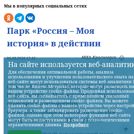
Мы в популярных социальных сетях
Парк «Россия – Моя
история» в действии
НИА-Красноярск
06.08.2026 17:42
На сайте используется веб-аналити
Для обеспечения оптимальной работы, анализа
использования и улучшения пользовательского опыта на
Фото сайта правительства ДНР
веб-сайте могут использоваться системы веб-аналитики 
КРАСНОЯРСКИЙ КРАЙ, /НИА-КРАСНОЯРСК/.
том числе Яндекс.Метрика), которые могут размещать н
вашем устройстве cookie-файлы. Продолжая использова
Парк «Россия — Моя история» в Донецке
веб-сайта, вы соглашаетесь с применением указанных
технологий и размещением cookie-файлов. Вы можете
становится современным
удалить cookie-файлы с вашего устройства через настро
браузера, а также заблокировать размещение cookie-
образовательным и просветительским
файлов, однако при этом некоторые функции веб-сайта
центром для жителей Республики.
могут быть недоступными в связи с технологическими
ограничениями движка.
Подробнее