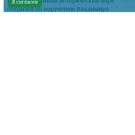
Мультимедийный исторический парк
Я согласен
открылся по поручению Владимира
Путина в рамках национального проекта
«Молодежь и дети».
«За короткое время его посетили уже
почти 90 тысяч человек. Экспозиции парка
знакомят гостей с ключевыми страницами
истории России, рассказывают о
выдающихся государственных деятелях,
героях и деятелях культуры, а также
раскрывают историческое наследие
Донбасса. Особое место занимают
региональные выставки «Памятные и
заповедные места Донбасса» и "Трудовая
доблесть Донбасса».