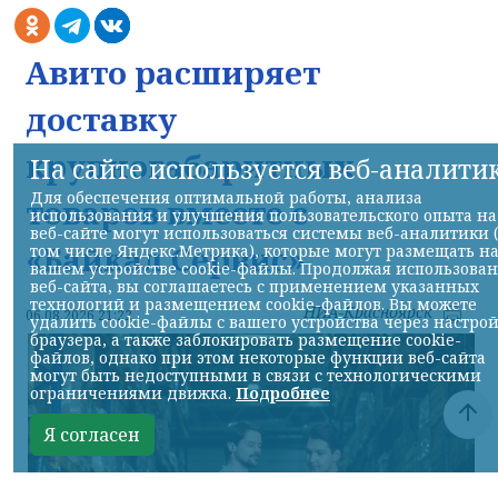
Авито расширяет
доставку
крупногабаритных
На сайте используется веб-аналити
Для обеспечения оптимальной работы, анализа
товаров вместе с
использования и улучшения пользовательского опыта на
веб-сайте могут использоваться системы веб-аналитики 
«Байкал Сервис»
том числе Яндекс.Метрика), которые могут размещать н
вашем устройстве cookie-файлы. Продолжая использова
веб-сайта, вы соглашаетесь с применением указанных
технологий и размещением cookie-файлов. Вы можете
НИА-Красноярск
06.08.2026 21:22
удалить cookie-файлы с вашего устройства через настро
браузера, а также заблокировать размещение cookie-
файлов, однако при этом некоторые функции веб-сайта
могут быть недоступными в связи с технологическими
ограничениями движка.
Подробнее
Я согласен