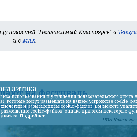
цу новостей "Независимый Красноярск" в
Telegr
и в
MAX
.
-аналитика
шают на фестиваль
лиза использования и улучшения пользовательского опыта н
а), которые могут размещать на вашем устройстве cookie-фа
ками дронов и авиашоу
хнологий и размещением cookie-файлов. Вы можете удалить 
ь размещение cookie-файлов, однако при этом некоторые фу
 движка.
Подробнее
НИА-Красноярс