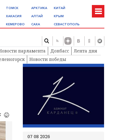
ТОМСК
АРКТИКА
КИТАЙ
ХАКАСИЯ
АЛТАЙ
КРЫМ
КЕМЕРОВО
САХА
СЕВАСТОПОЛЬ
Новости парламента
Донбасс
Лента дня
еленогорск
Новости победы
к
07 08 2026