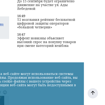
До 15 сентября будет ограничено
движение на участке ул. Ады
Лебедевой
16:49
T2 возглавил рейтинг бесплатной
цифровой защиты операторов
am
«большой четверки»
16:47
Эффект новизны объясняет
высокий спрос на покупку товаров
при смене категорий кешбэка
а веб-сайте могут использоваться системы
йлы. Продолжая использование веб-сайта, вы
cookie-файлы с вашего устройства через
нкции веб-сайта могут быть недоступными в
к