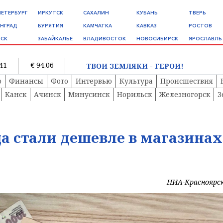
ПЕТЕРБУРГ
ИРКУТСК
САХАЛИН
КУБАНЬ
ТВЕРЬ
НГРАД
БУРЯТИЯ
КАМЧАТКА
КАВКАЗ
РОСТОВ
СК
ЗАБАЙКАЛЬЕ
ВЛАДИВОСТОК
НОВОСИБИРСК
ЯРОСЛАВЛЬ
.41
€ 94.06
ТВОИ ЗЕМЛЯКИ - ГЕРОИ!
о
Финансы
Фото
Интервью
Культура
Происшествия
Канск
Ачинск
Минусинск
Норильск
Железногорск
З
а стали дешевле в магазинах
НИА-Красноярс