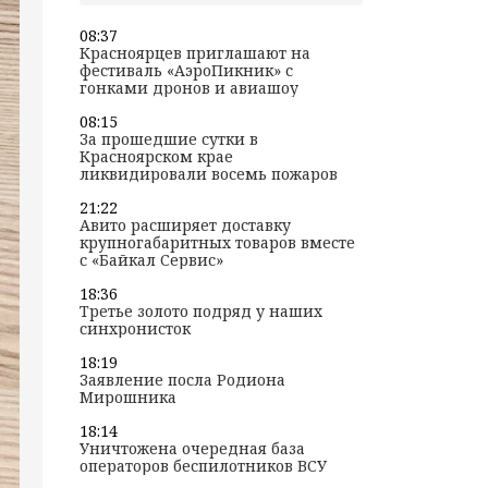
08:37
Красноярцев приглашают на
фестиваль «АэроПикник» с
гонками дронов и авиашоу
08:15
За прошедшие сутки в
Красноярском крае
ликвидировали восемь пожаров
21:22
Авито расширяет доставку
крупногабаритных товаров вместе
с «Байкал Сервис»
18:36
Третье золото подряд у наших
синхронисток
18:19
Заявление посла Родиона
Мирошника
18:14
Уничтожена очередная база
операторов беспилотников ВСУ