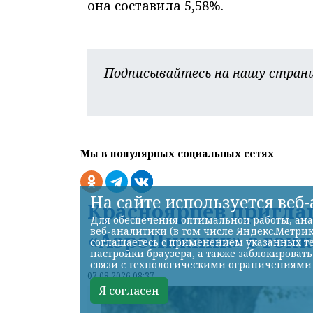
она составила 5,58%.
Подписывайтесь на нашу страни
Мы в популярных социальных сетях
На сайте используется веб
Красноярцев пригла
Для обеспечения оптимальной работы, ана
веб-аналитики (в том числе Яндекс.Метрик
«АэроПикник» с гон
соглашаетесь с применением указанных те
настройки браузера, а также заблокироват
связи с технологическими ограничениями
07.08.2026 08:37
Я согласен