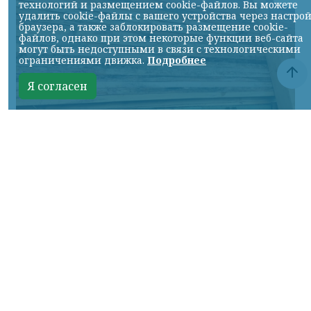
технологий и размещением cookie-файлов. Вы можете
удалить cookie-файлы с вашего устройства через настро
браузера, а также заблокировать размещение cookie-
файлов, однако при этом некоторые функции веб-сайта
могут быть недоступными в связи с технологическими
ограничениями движка.
Подробнее
Я согласен
Фото: канал в МАКС "Управление Россельхознадзора по Красноярскому краю"
КРАСНОЯРСКИЙ КРАЙ, /НИА-КРАСНОЯРСК/.
С начала 2026 года специалисты
Россельхознадзора проконтролировали
более 3,1 млн кубометров лесопродукции,
подготовленной к вывозу из
Красноярского края. В проверенный
объем вошли деловая древесина и
пиломатериалы, предназначенные для