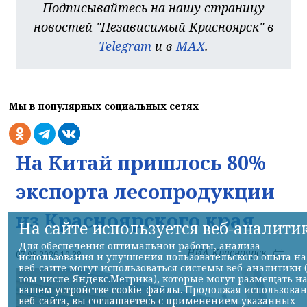
Подписывайтесь на нашу страницу
новостей "Независимый Красноярск" в
Telegram
и в
MAX
.
Мы в популярных социальных сетях
На Китай пришлось 80%
экспорта лесопродукции
из Красноярского края
На сайте используется веб-аналити
Для обеспечения оптимальной работы, анализа
НИА-Красноярск
07.08.2026 10:38
использования и улучшения пользовательского опыта на
веб-сайте могут использоваться системы веб-аналитики 
том числе Яндекс.Метрика), которые могут размещать н
вашем устройстве cookie-файлы. Продолжая использова
веб-сайта, вы соглашаетесь с применением указанных