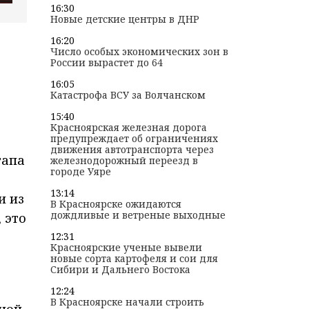
16:30
Новые детские центры в ДНР
16:20
Число особых экономических зон в
России вырастет до 64
16:05
Катастрофа ВСУ за Волчанском
15:40
Красноярская железная дорога
предупреждает об ограничениях
движения автотранспорта через
тапа
железнодорожный переезд в
городе Уяре
13:14
и из
В Красноярске ожидаются
дождливые и ветреные выходные
 это
12:31
Красноярские ученые вывели
новые сорта картофеля и сои для
Сибири и Дальнего Востока
12:24
В Красноярске начали строить
дной