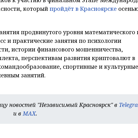
сности, который
пройдёт в Красноярске
осень
анятия продвинутого уровня математического 
сс и практические занятия по психологии
ти, истории финансового мошенничества,
ллекта, перспективам развития криптовалют в
а командообразование, спортивные и культурны
невным занятий.
цу новостей "Независимый Красноярск" в
Telegr
и в
MAX
.