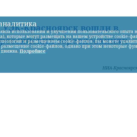
-аналитика
УЭК-Красноярск вошли в
лиза использования и улучшения пользовательского опыта н
а), которые могут размещать на вашем устройстве cookie-фа
ероссийских соревнованиях
хнологий и размещением cookie-файлов. Вы можете удалить 
ь размещение cookie-файлов, однако при этом некоторые фу
 движка.
Подробнее
НИА-Красноярс