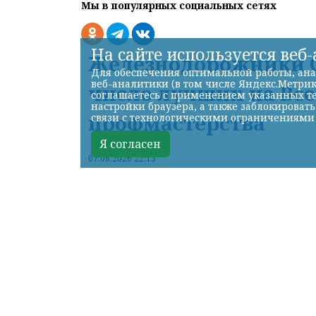
Мы в популярных социальных сетях
На сайте используется веб
Железнодорожники С
Для обеспечения оптимальной работы, ана
веб-аналитики (в том числе Яндекс.Метрик
число лучших на Вс
соглашаетесь с применением указанных те
настройки браузера, а также заблокироват
профмастерства
связи с технологическими ограничениями
Я согласен
07.08.2026 22:13