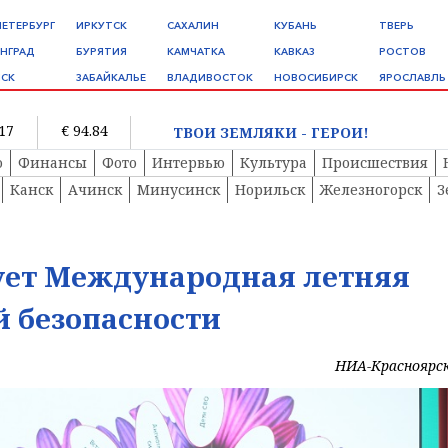
ПЕТЕРБУРГ
ИРКУТСК
САХАЛИН
КУБАНЬ
ТВЕРЬ
НГРАД
БУРЯТИЯ
КАМЧАТКА
КАВКАЗ
РОСТОВ
СК
ЗАБАЙКАЛЬЕ
ВЛАДИВОСТОК
НОВОСИБИРСК
ЯРОСЛАВЛЬ
.17
€ 94.84
ТВОИ ЗЕМЛЯКИ - ГЕРОИ!
о
Финансы
Фото
Интервью
Культура
Происшествия
Канск
Ачинск
Минусинск
Норильск
Железногорск
З
тует Международная летняя
 безопасности
НИА-Красноярс