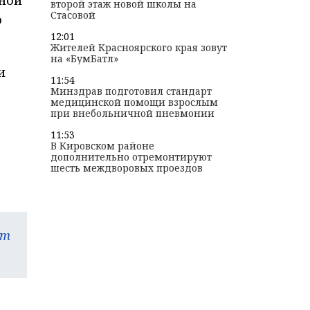
второй этаж новой школы на
Стасовой
ю
12:01
Жителей Красноярского края зовут
на «БумБатл»
и
11:54
Минздрав подготовил стандарт
медицинской помощи взрослым
при внебольничной пневмонии
11:53
В Кировском районе
е
дополнительно отремонтируют
шесть междворовых проездов
am