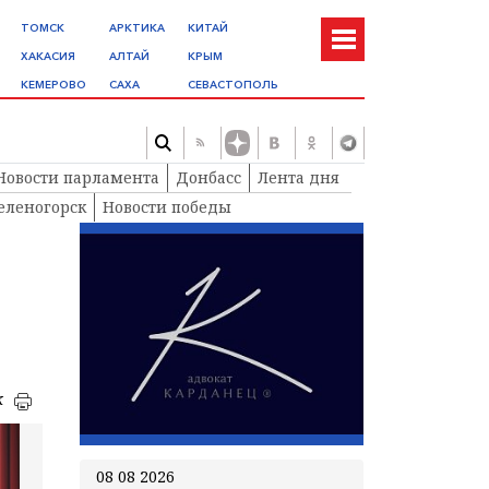
ТОМСК
АРКТИКА
КИТАЙ
ХАКАСИЯ
АЛТАЙ
КРЫМ
КЕМЕРОВО
САХА
СЕВАСТОПОЛЬ
Новости парламента
Донбасс
Лента дня
еленогорск
Новости победы
к
08 08 2026