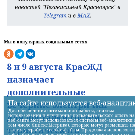
новостей "Независимый Красноярск" в
Telegram
и в
MAX
.
Мы в популярных социальных сетях
8 и 9 августа КрасЖД
назначает
дополнительные
На сайте используется веб-аналити
вечерние электрички
Для обеспечения оптимальной работы, анализа
для доставки гостей
использования и улучшения пользовательского опыта на
веб-сайте могут использоваться системы веб-аналитики 
том числе Яндекс.Метрика), которые могут размещать н
туристического
вашем устройстве cookie-файлы. Продолжая использова
веб-сайта, вы соглашаетесь с применением указанных