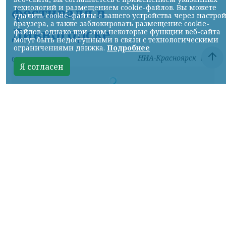
технологий и размещением cookie-файлов. Вы можете
фестиваля в
удалить cookie-файлы с вашего устройства через настро
браузера, а также заблокировать размещение cookie-
Дивногорске
файлов, однако при этом некоторые функции веб-сайта
могут быть недоступными в связи с технологическими
ограничениями движка.
Подробнее
НИА-Красноярск
07.08.2026 17:56
Я согласен
Фото: КрасЖД
КРАСНОЯРСКИЙ КРАЙ, /НИА-
КРАСНОЯРСК/.
Для удобства гостей и
участников туристического фестиваля «ОМУТ
ФЕСТ», который пройдет 8 и 9 августа в
Дивногорске, Красноярская железная дорога
назначает дополнительные вечерние
электропоезда:
– Красноярск – Дивногорск, отправление в