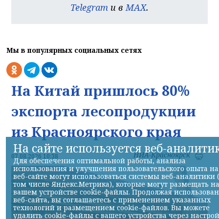
Telegram
и в
MAX
.
Мы в популярных социальных сетях
На Китай пришлось 80%
экспорта лесопродукции
из Красноярского края
На сайте используется веб-аналити
НИА-Красноярск
07.08.2026 10:38
Для обеспечения оптимальной работы, анализа
использования и улучшения пользовательского опыта на
веб-сайте могут использоваться системы веб-аналитики 
том числе Яндекс.Метрика), которые могут размещать н
вашем устройстве cookie-файлы. Продолжая использова
веб-сайта, вы соглашаетесь с применением указанных
технологий и размещением cookie-файлов. Вы можете
удалить cookie-файлы с вашего устройства через настро