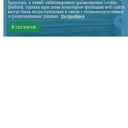
браузера, а также заблокировать размещение cookie-
файлов, однако при этом некоторые функции веб-сайта
могут быть недоступными в связи с технологическими
ограничениями движка.
Подробнее
Я согласен
Фото: канал в МАКС "Управление Россельхознадзора по Красноярскому краю"
КРАСНОЯРСКИЙ КРАЙ, /НИА-КРАСНОЯРСК/.
С начала 2026 года специалисты
Россельхознадзора проконтролировали
более 3,1 млн кубометров лесопродукции,
подготовленной к вывозу из
Красноярского края. В проверенный
объем вошли деловая древесина и
пиломатериалы, предназначенные для
экспорта и поставок в российские
регионы.