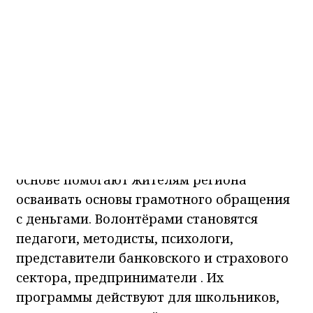
Ёлшина провела встречу на тему
семейных ценностей и финансовой
грамотности для участников смены
«ФинЗОЖ».
В Красноярском крае всё активнее
развивается волонтёрское движение
финансового просвещения — сообщество
добровольцев, которые на безвозмездной
основе помогают жителям региона
осваивать основы грамотного обращения
с деньгами. Волонтёрами становятся
педагоги, методисты, психологи,
представители банковского и страхового
сектора, предприниматели . Их
программы действуют для школьников,