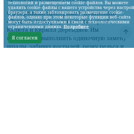
Серебряными призёрами в номинации
«Лучший монтёр пути» стали Сергей
Калюта и Кирилл Дерендяев. Им
предстояло выполнить одиночную замену
шпалы, забивку костылей, резку рельса и
сверление стыковых отверстий —
операции, от качества которых напрямую
зависит безопасность движения поездов.
«Я уже 12 лет работаю монтёром пути и не
первый год участвую в конкурсах
профессионального мастерства. Очень
рад, что вместе с коллегой удалось
достойно представить предприятие и
занять второе место, — говорит Сергей