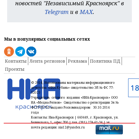
новостей "Независимый Красноярск" в
Telegram
и в
MAX
.
Мы в популярных социальных сетях
Контакты
Лента регионов
Реклама
Политика ПД
Проекты
© 2014, Использованы материалы информационного
агентства «НИА-Кубань» свидетельство ЭЛ № ФС 77-
52023
Учредитель сетевого издания «НИА-Красноярск» ООО
ИА «Медиа-Регион» Свидетельство о регистрации Эл №
ФС77-59710 выдано Роскомнадзором 30.10.2014
года
Контакты: Ниа-Красноярск | 660449, г. Красноярск, ул.
Белинского, 1, офис 700 | тел. (391) 274-61-34,| эл.
почта редакции: nia12@yandex.ru