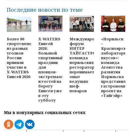
Последние новости по теме
Более 80
X-WATERS
Международный
«Норильск
спортсменов
Енисей
форум
–
из разных
2026:
ИНТЕР
Красноярск:
уголков
большой
ТАЙГАСТРО:
лаборатория
России
спортивный
команда
вкусов»:
приняли
праздник
норильских
команда
участие в
для
рестораторов
Агентства
X-WATERS
пловцов-
перенимает
развития
Енисей 2026
экстремалов
опыт
Норильска
и гостей на
ведущих
представила
берегу
шеф-
гастрономиче
Енисея уже
поваров
проект на
в эту
«Тайгэйр»
субботу
Мы в популярных социальных сетях