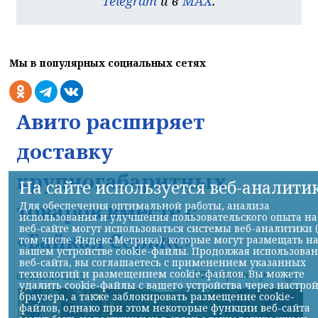
Telegram
и в
MAX
.
Мы в популярных социальных сетях
Авито расширяет
доставку
крупногабаритных
На сайте используется веб-аналити
товаров вместе с
Для обеспечения оптимальной работы, анализа
использования и улучшения пользовательского опыта на
веб-сайте могут использоваться системы веб-аналитики 
«Байкал Сервис»
том числе Яндекс.Метрика), которые могут размещать н
вашем устройстве cookie-файлы. Продолжая использова
веб-сайта, вы соглашаетесь с применением указанных
технологий и размещением cookie-файлов. Вы можете
НИА-Красноярск
06.08.2026 21:22
удалить cookie-файлы с вашего устройства через настро
браузера, а также заблокировать размещение cookie-
файлов, однако при этом некоторые функции веб-сайта