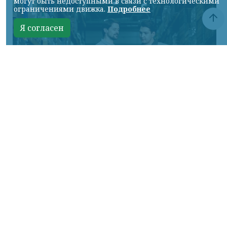
могут быть недоступными в связи с технологическими
ограничениями движка.
Подробнее
Я согласен
Фото предоставлено пресс-службой "Байкал Сервис"
КРАСНОЯРСКИЙ КРАЙ, /НИА-КРАСНОЯРСК/.
Авито Доставка расширяет направление
крупногабаритных отправок:
пользователям стала доступна доставка
через транспортную компанию «Байкал
Сервис». Новый логистический партнер