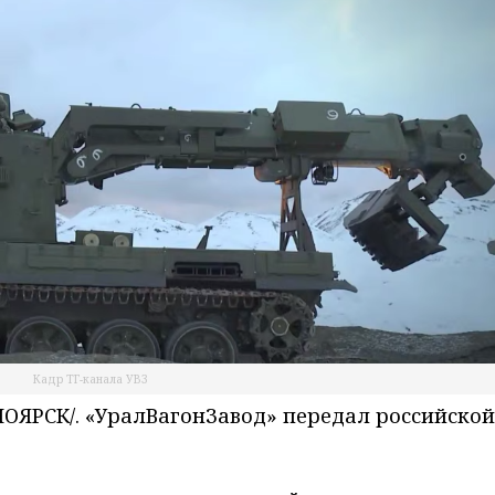
Кадр ТГ-канала УВЗ
ЯРСК/. «УралВагонЗавод» передал российской