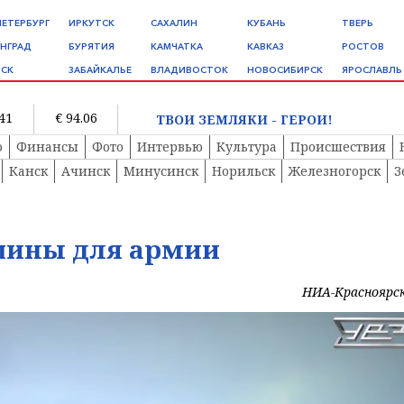
ПЕТЕРБУРГ
ИРКУТСК
САХАЛИН
КУБАНЬ
ТВЕРЬ
НГРАД
БУРЯТИЯ
КАМЧАТКА
КАВКАЗ
РОСТОВ
СК
ЗАБАЙКАЛЬЕ
ВЛАДИВОСТОК
НОВОСИБИРСК
ЯРОСЛАВЛЬ
.41
€ 94.06
ТВОИ ЗЕМЛЯКИ - ГЕРОИ!
о
Финансы
Фото
Интервью
Культура
Происшествия
Канск
Ачинск
Минусинск
Норильск
Железногорск
З
шины для армии
НИА-Красноярс