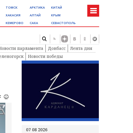
ТОМСК
АРКТИКА
КИТАЙ
ХАКАСИЯ
АЛТАЙ
КРЫМ
КЕМЕРОВО
САХА
СЕВАСТОПОЛЬ
Новости парламента
Донбасс
Лента дня
еленогорск
Новости победы
к
07 08 2026