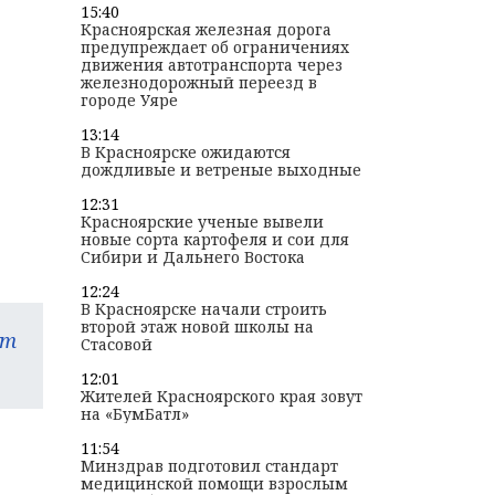
15:40
Красноярская железная дорога
предупреждает об ограничениях
движения автотранспорта через
железнодорожный переезд в
городе Уяре
13:14
В Красноярске ожидаются
дождливые и ветреные выходные
12:31
Красноярские ученые вывели
новые сорта картофеля и сои для
Сибири и Дальнего Востока
12:24
В Красноярске начали строить
второй этаж новой школы на
am
Стасовой
12:01
Жителей Красноярского края зовут
на «БумБатл»
11:54
Минздрав подготовил стандарт
медицинской помощи взрослым