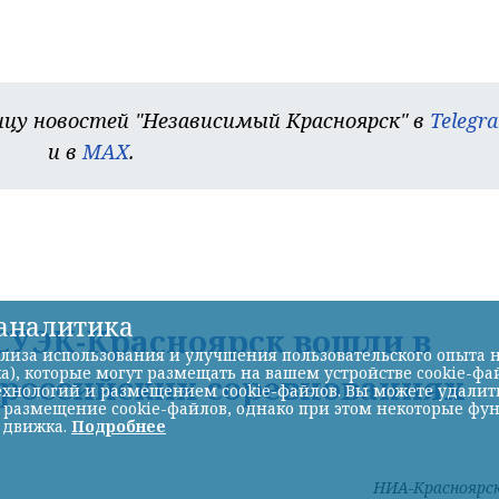
цу новостей "Независимый Красноярск" в
Telegr
и в
MAX
.
-аналитика
УЭК-Красноярск вошли в
лиза использования и улучшения пользовательского опыта н
а), которые могут размещать на вашем устройстве cookie-фа
ероссийских соревнованиях
хнологий и размещением cookie-файлов. Вы можете удалить 
ь размещение cookie-файлов, однако при этом некоторые фу
 движка.
Подробнее
НИА-Красноярс