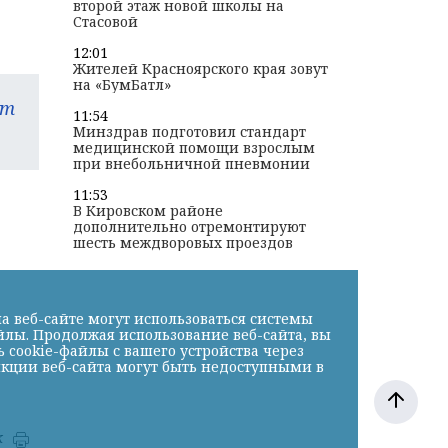
второй этаж новой школы на
Стасовой
12:01
Жителей Красноярского края зовут
на «БумБатл»
am
11:54
Минздрав подготовил стандарт
медицинской помощи взрослым
при внебольничной пневмонии
11:53
В Кировском районе
дополнительно отремонтируют
шесть междворовых проездов
а веб-сайте могут использоваться системы
йлы. Продолжая использование веб-сайта, вы
cookie-файлы с вашего устройства через
нкции веб-сайта могут быть недоступными в
к