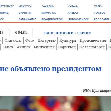
ПЕТЕРБУРГ
ИРКУТСК
САХАЛИН
КУБАНЬ
ТВЕРЬ
НГРАД
БУРЯТИЯ
КАМЧАТКА
КАВКАЗ
РОСТОВ
СК
ЗАБАЙКАЛЬЕ
ВЛАДИВОСТОК
НОВОСИБИРСК
ЯРОСЛАВЛЬ
.17
€ 94.84
ТВОИ ЗЕМЛЯКИ - ГЕРОИ!
о
Финансы
Фото
Интервью
Культура
Происшествия
Канск
Ачинск
Минусинск
Норильск
Железногорск
З
ие объявлено президентом
НИА-Красноярс