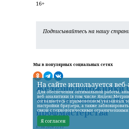
16+
Подписывайтесь на нашу страни
Мы в популярных социальных сетях
На сайте используется веб
Железнодорожники С
Для обеспечения оптимальной работы, ана
веб-аналитики (в том числе Яндекс.Метрик
число лучших на Вс
соглашаетесь с применением указанных те
настройки браузера, а также заблокироват
профмастерства
связи с технологическими ограничениями
Я согласен
07.08.2026 22:13