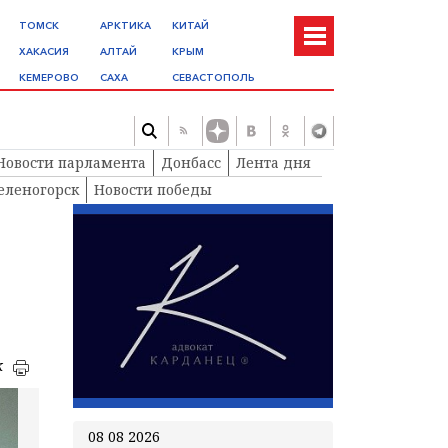
ТОМСК
АРКТИКА
КИТАЙ
ХАКАСИЯ
АЛТАЙ
КРЫМ
КЕМЕРОВО
САХА
СЕВАСТОПОЛЬ
Новости парламента
Донбасс
Лента дня
еленогорск
Новости победы
к
08 08 2026