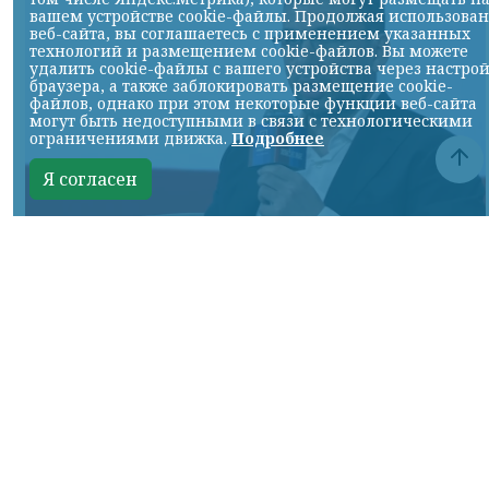
вашем устройстве cookie-файлы. Продолжая использова
веб-сайта, вы соглашаетесь с применением указанных
технологий и размещением cookie-файлов. Вы можете
удалить cookie-файлы с вашего устройства через настро
браузера, а также заблокировать размещение cookie-
файлов, однако при этом некоторые функции веб-сайта
могут быть недоступными в связи с технологическими
ограничениями движка.
Подробнее
Я согласен
Кадр ТГ-канала Донбасс решает"
КРАСНОЯРСКИЙ КРАЙ, /НИА-КРАСНОЯРСК/.
Выступил на Всероссийском молодежном
образовательном форуме «Территория
смыслов» и рассказал молодым
управленцам о том, как в Республике
превратили служение в конкретный,
работающий управленческий принцип,