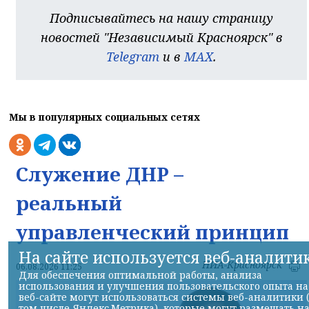
Подписывайтесь на нашу страницу
новостей "Независимый Красноярск" в
Telegram
и в
MAX
.
Мы в популярных социальных сетях
Служение ДНР –
реальный
управленческий принцип
На сайте используется веб-аналити
НИА-Красноярск
06.08.2026 11:25
Для обеспечения оптимальной работы, анализа
использования и улучшения пользовательского опыта на
веб-сайте могут использоваться системы веб-аналитики 
том числе Яндекс.Метрика), которые могут размещать н