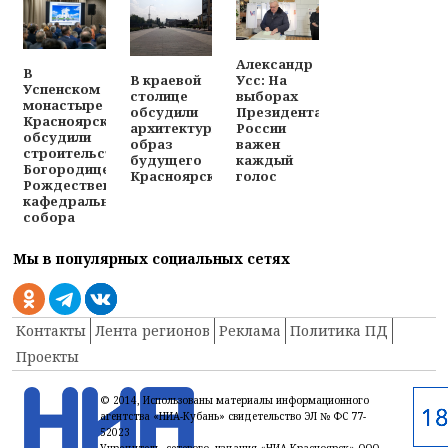
Александр
В
В краевой
Усс: На
Успенском
столице
выборах
монастыре
обсудили
Президента
Красноярска
архитектурный
России
обсудили
образ
важен
строительство
будущего
каждый
Богородице-
Красноярска
голос
Рождественского
кафедрального
собора
Мы в популярных социальных сетях
Контакты
Лента регионов
Реклама
Политика ПД
Проекты
© 2014, Использованы материалы информационного
агентства «НИА-Кубань» свидетельство ЭЛ № ФС 77-
52023
Учредитель сетевого издания «НИА-Красноярск» ООО