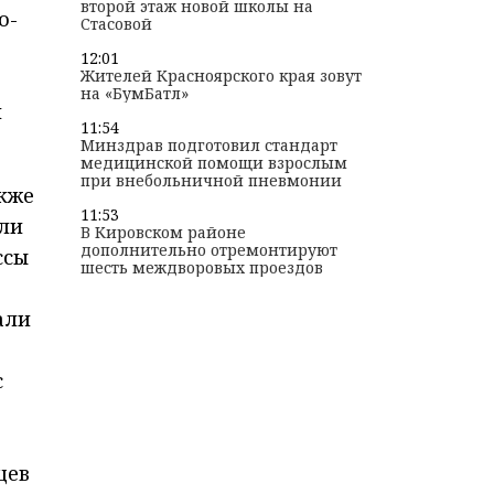
второй этаж новой школы на
о-
Стасовой
12:01
Жителей Красноярского края зовут
на «БумБатл»
и
11:54
Минздрав подготовил стандарт
медицинской помощи взрослым
при внебольничной пневмонии
кже
11:53
или
В Кировском районе
дополнительно отремонтируют
ссы
шесть междворовых проездов
али
с
цев