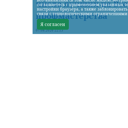
число лучших на Вс
соглашаетесь с применением указанных те
настройки браузера, а также заблокироват
профмастерства
связи с технологическими ограничениями
Я согласен
07.08.2026 22:13