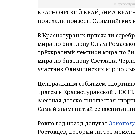
© пресс-служ
КРАСНОЯРСКИЙ КРАЙ, /НИА-КРАСНО
приехали призеры Олимпийских и
В Краснотуранск приехали сереб
мира по биатлону Ольга Ромасько
трёхкратный чемпион мира по би
мира по биатлону Светлана Черн
участник Олимпийских игр по лы
Центральным событием спортивн
трассы в Краснотуранской ДЮСШ. 
Местная детско-юношеская спорт
Самый знаменитый ее воспитанни
Ровно год назад депутат
Законод
Ростовцев, который на тот момен