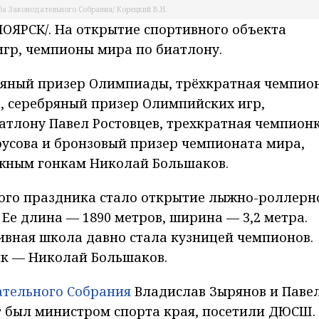
ба Законодательного Собрания/ Корецкий В.Н.
ЯРСК/. На открытие спортивного объекта
гр, чемпионы мира по биатлону.
ряный призер Олимпиады, трёхкратная чемпио
, серебряный призер Олимпийских игр,
атлону Павел Ростовцев, трехкратная чемпион
оусова и бронзовый призер чемпионата мира,
жным гонкам Николай Большаков.
ого праздника стало открытие лыжно-роллерн
Ее длина — 1890 метров, ширина — 3,2 метра.
ивная школа давно стала кузницей чемпионов.
к — Николай Большаков.
ательного Собрания
Владислав Зырянов и Паве
т был министром спорта края, посетили ДЮСШ.