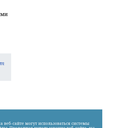
ыми
am
а веб-сайте могут использоваться системы
йлы. Продолжая использование веб-сайта, вы