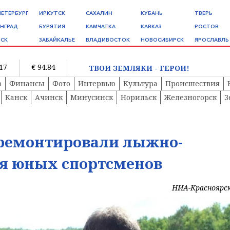
ПЕТЕРБУРГ
ИРКУТСК
САХАЛИН
КУБАНЬ
ТВЕРЬ
НГРАД
БУРЯТИЯ
КАМЧАТКА
КАВКАЗ
РОСТОВ
СК
ЗАБАЙКАЛЬЕ
ВЛАДИВОСТОК
НОВОСИБИРСК
ЯРОСЛАВЛЬ
.17
€ 94.84
ТВОИ ЗЕМЛЯКИ - ГЕРОИ!
о
Финансы
Фото
Интервью
Культура
Происшествия
Канск
Ачинск
Минусинск
Норильск
Железногорск
З
тремонтировали лыжно-
ля юных спортсменов
НИА-Красноярс