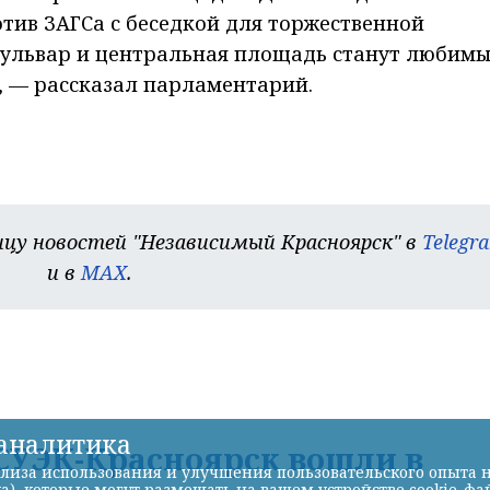
тив ЗАГСа с беседкой для торжественной
бульвар и центральная площадь станут любим
, — рассказал парламентарий.
цу новостей "Независимый Красноярск" в
Telegr
и в
MAX
.
-аналитика
УЭК-Красноярск вошли в
лиза использования и улучшения пользовательского опыта н
а), которые могут размещать на вашем устройстве cookie-фа