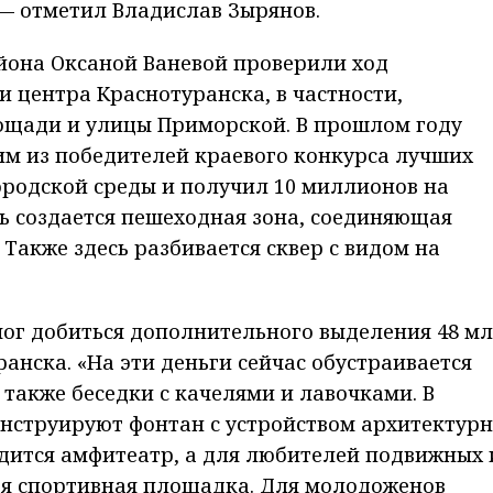
— отметил Владислав Зырянов.
айона Оксаной Ваневой проверили ход
 центра Краснотуранска, в частности,
ощади и улицы Приморской. В прошлом году
им из победителей краевого конкурса лучших
ородской среды и получил 10 миллионов на
сь создается пешеходная зона, соединяющая
 Также здесь разбивается сквер с видом на
мог добиться дополнительного выделения 48 м
анска. «На эти деньги сейчас обустраивается
 также беседки с качелями и лавочками. В
нструируют фонтан с устройством архитектур
одится амфитеатр, а для любителей подвижных 
я спортивная площадка. Для молодоженов