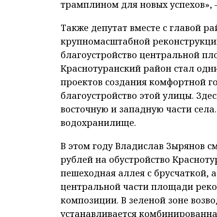
трамплином для новых успехов», 
Также депутат вместе с главой р
крупномасштабной реконструкции
благоустройство центральной пл
Краснотуранский район стал одн
проектов создания комфортной г
благоустройство этой улицы. Зде
восточную и западную части села.
водохранилище.
В этом году Владислав Зырянов с
рублей на обустройство Краснотур
пешеходная аллея с брусчаткой, а
центральной части площади реко
композиции. В зеленой зоне возв
устанавливается комбинированна