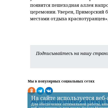
появится пешеходная аллея напро
церемонии. Уверен, Приморский 
местами отдыха краснотуранцев»
Подписывайтесь на нашу страни
Мы в популярных социальных сетях
На сайте используется веб
Железнодорожники С
Для обеспечения оптимальной работы, ана
веб-аналитики (в том числе Яндекс.Метрик