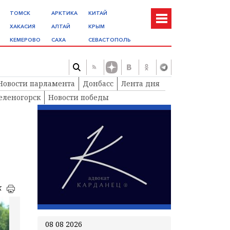
ТОМСК
АРКТИКА
КИТАЙ
ХАКАСИЯ
АЛТАЙ
КРЫМ
КЕМЕРОВО
САХА
СЕВАСТОПОЛЬ
Новости парламента
Донбасс
Лента дня
еленогорск
Новости победы
к
08 08 2026