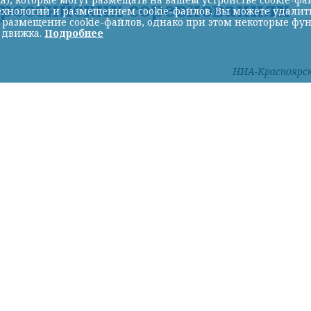
ероссийских соревнованиях
хнологий и размещением cookie-файлов. Вы можете удалить 
ь размещение cookie-файлов, однако при этом некоторые фу
 движка.
Подробнее
НИА-Красноярс