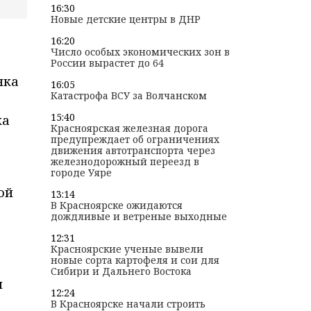
16:30
Новые детские центры в ДНР
16:20
Число особых экономических зон в
России вырастет до 64
нка
16:05
Катастрофа ВСУ за Волчанском
15:40
ка
Красноярская железная дорога
предупреждает об ограничениях
движения автотранспорта через
железнодорожный переезд в
городе Уяре
ой
13:14
В Красноярске ожидаются
дождливые и ветреные выходные
12:31
Красноярские ученые вывели
новые сорта картофеля и сои для
Сибири и Дальнего Востока
л
12:24
В Красноярске начали строить