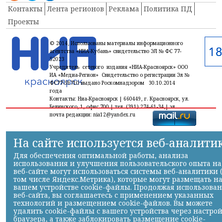
Контакты
Лента регионов
Реклама
Политика ПД
Проекты
© 2014, Использованы материалы информационного
агентства «НИА-Кубань» свидетельство ЭЛ № ФС 77-
52023
Учредитель сетевого издания «НИА-Красноярск» ООО
ИА «Медиа-Регион» Свидетельство о регистрации Эл №
ФС77-59710 выдано Роскомнадзором 30.10.2014
года
Контакты: Ниа-Красноярск | 660449, г. Красноярск, ул.
Белинского, 1, офис 700 | тел. (391) 274-61-34,| эл.
почта редакции: nia12@yandex.ru
На сайте используется веб-аналити
Для обеспечения оптимальной работы, анализа
использования и улучшения пользовательского опыта на
веб-сайте могут использоваться системы веб-аналитики 
том числе Яндекс.Метрика), которые могут размещать н
вашем устройстве cookie-файлы. Продолжая использова
веб-сайта, вы соглашаетесь с применением указанных
технологий и размещением cookie-файлов. Вы можете
удалить cookie-файлы с вашего устройства через настро
браузера, а также заблокировать размещение cookie-