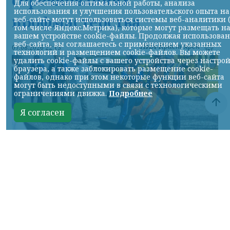
Для обеспечения оптимальной работы, анализа
использования и улучшения пользовательского опыта на
профмастерства
веб-сайте могут использоваться системы веб-аналитики 
том числе Яндекс.Метрика), которые могут размещать н
вашем устройстве cookie-файлы. Продолжая использова
веб-сайта, вы соглашаетесь с применением указанных
НИА-Красноярск
07.08.2026 22:13
технологий и размещением cookie-файлов. Вы можете
удалить cookie-файлы с вашего устройства через настро
браузера, а также заблокировать размещение cookie-
файлов, однако при этом некоторые функции веб-сайта
могут быть недоступными в связи с технологическими
ограничениями движка.
Подробнее
Я согласен
Фото: АО «СУЭК-Хакасия»
КРАСНОЯРСКИЙ КРАЙ, /НИА-
КРАСНОЯРСК/. Специалисты Бородинского