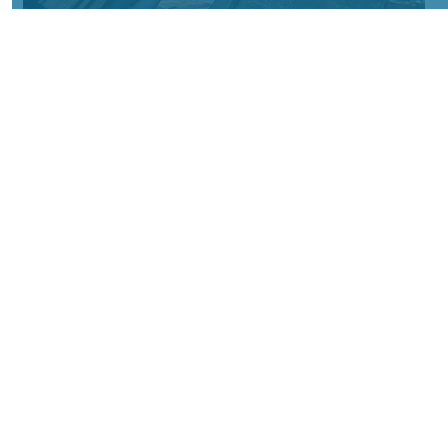
Фото Минобороны России
КРАСНОЯРСКИЙ КРАЙ, /НИА-КРАСНОЯРСК/.
Сумское направление: продолжаются бои
за Уланово и в районе Вольной Слободы.
Идет наступление армии России в
районах поселков Хотень, Писаревке,
южнее Иволжанского и в районе Марьино.
На Донбассе в Краснолиманском
направлении основное внимание
российских войск сосредоточено на
ударах по логистике ВСУ и зачистке
жилых кварталов Красного Лимана.
Противник безуспешно контрактует в
районе Редкодуба, пытается проникнуть в