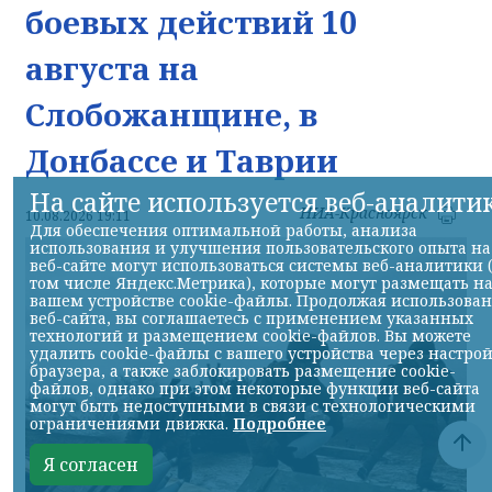
боевых действий 10
августа на
Слобожанщине, в
Донбассе и Таврии
На сайте используется веб-аналити
НИА-Красноярск
10.08.2026 19:11
Для обеспечения оптимальной работы, анализа
использования и улучшения пользовательского опыта на
веб-сайте могут использоваться системы веб-аналитики 
том числе Яндекс.Метрика), которые могут размещать н
вашем устройстве cookie-файлы. Продолжая использова
веб-сайта, вы соглашаетесь с применением указанных
технологий и размещением cookie-файлов. Вы можете
удалить cookie-файлы с вашего устройства через настро
браузера, а также заблокировать размещение cookie-
файлов, однако при этом некоторые функции веб-сайта
могут быть недоступными в связи с технологическими
ограничениями движка.
Подробнее
Я согласен