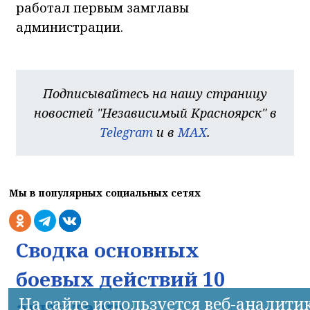
работал первым замглавы
администрации.
Подписывайтесь на нашу страницу
новостей "Независимый Красноярск" в
Telegram
и в
MAX
.
Мы в популярных социальных сетях
Сводка основных
боевых действий 10
На сайте используется веб-аналити
августа на