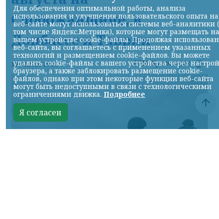
Для обеспечения оптимальной работы, анализа
Слобожанщине, в
использования и улучшения пользовательского опыта на
веб-сайте могут использоваться системы веб-аналитики 
том числе Яндекс.Метрика), которые могут размещать н
Донбассе и Таврии
вашем устройстве cookie-файлы. Продолжая использова
веб-сайта, вы соглашаетесь с применением указанных
технологий и размещением cookie-файлов. Вы можете
удалить cookie-файлы с вашего устройства через настро
НИА-Красноярск
10.08.2026 19:11
браузера, а также заблокировать размещение cookie-
файлов, однако при этом некоторые функции веб-сайта
могут быть недоступными в связи с технологическими
ограничениями движка.
Подробнее
Я согласен
Фото Минобороны России