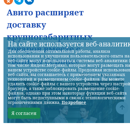
Авито расширяет
доставку
крупногабаритных
На сайте используется веб-аналити
товаров вместе с
Для обеспечения оптимальной работы, анализа
использования и улучшения пользовательского опыта на
«Байкал Сервис»
веб-сайте могут использоваться системы веб-аналитики 
том числе Яндекс.Метрика), которые могут размещать н
вашем устройстве cookie-файлы. Продолжая использова
веб-сайта, вы соглашаетесь с применением указанных
НИА-Красноярск
06.08.2026 21:22
технологий и размещением cookie-файлов. Вы можете
удалить cookie-файлы с вашего устройства через настро
браузера, а также заблокировать размещение cookie-
файлов, однако при этом некоторые функции веб-сайта
могут быть недоступными в связи с технологическими
ограничениями движка.
Подробнее
Я согласен