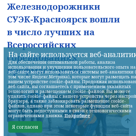
Железнодорожники
СУЭК-Красноярск вошли
в число лучших на
Всероссийских
На сайте используется веб-аналити
соревнованиях
Для обеспечения оптимальной работы, анализа
использования и улучшения пользовательского опыта на
профмастерства
веб-сайте могут использоваться системы веб-аналитики 
том числе Яндекс.Метрика), которые могут размещать н
вашем устройстве cookie-файлы. Продолжая использова
НИА-Красноярск
07.08.2026 22:13
веб-сайта, вы соглашаетесь с применением указанных
технологий и размещением cookie-файлов. Вы можете
удалить cookie-файлы с вашего устройства через настро
браузера, а также заблокировать размещение cookie-
файлов, однако при этом некоторые функции веб-сайта
могут быть недоступными в связи с технологическими
ограничениями движка.
Подробнее
Я согласен