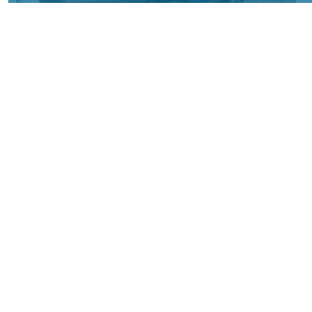
Фото: АО «СУЭК-Хакасия»
КРАСНОЯРСКИЙ КРАЙ, /НИА-
КРАСНОЯРСК/. Специалисты Бородинского
погрузочно-транспортного управления
стали призёрами Всероссийских
соревнований профессионального
мастерства «Логистический Олимп»,
которые прошли в Республике Хакасия.
За звание лучших боролись
представители железнодорожных
профессий из семи регионов страны. По