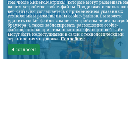
соревнованиях
том числе Яндекс.Метрика), которые могут размещать н
вашем устройстве cookie-файлы. Продолжая использова
профмастерства
веб-сайта, вы соглашаетесь с применением указанных
технологий и размещением cookie-файлов. Вы можете
удалить cookie-файлы с вашего устройства через настро
браузера, а также заблокировать размещение cookie-
НИА-Красноярск
07.08.2026 22:13
файлов, однако при этом некоторые функции веб-сайта
могут быть недоступными в связи с технологическими
ограничениями движка.
Подробнее
Я согласен
Фото: АО «СУЭК-Хакасия»
КРАСНОЯРСКИЙ КРАЙ, /НИА-