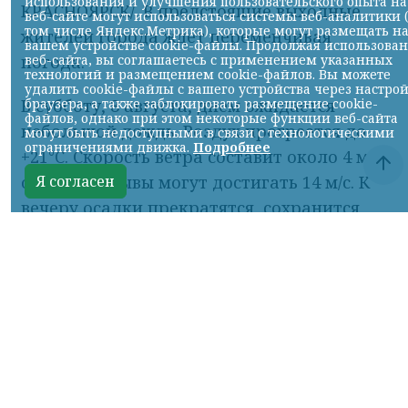
использования и улучшения пользовательского опыта на
КРАСНОЯРСК/. В предстоящие выходные
веб-сайте могут использоваться системы веб-аналитики 
том числе Яндекс.Метрика), которые могут размещать н
жителей города ждет переменчивая
вашем устройстве cookie-файлы. Продолжая использова
веб-сайта, вы соглашаетесь с применением указанных
погода.
технологий и размещением cookie-файлов. Вы можете
удалить cookie-файлы с вашего устройства через настро
браузера, а также заблокировать размещение cookie-
В субботу, 8 августа, днем ожидается
файлов, однако при этом некоторые функции веб-сайта
небольшой дождь. Воздух прогреется до
могут быть недоступными в связи с технологическими
ограничениями движка.
Подробнее
+21°C. Скорость ветра составит около 4 м/с,
Я согласен
однако порывы могут достигать 14 м/с. К
вечеру осадки прекратятся, сохранится
облачная погода, а температура
опустится до +18°C.
В воскресенье, 9 августа, утром и днем
осадков не прогнозируется. При этом
будет пасмурно и ветрено: порывы могут
усиливаться до 17 м/с. Днем столбики
термометров покажут около +21°C.