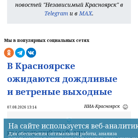
новостей "Независимый Красноярск" в
Telegram
и в
MAX
.
Мы в популярных социальных сетях
В Красноярске
ожидаются дождливые
и ветреные выходные
НИА-Красноярск
07.08.2026 13:14
На сайте используется веб-аналити
© НИА
КРАСНОЯРСКИЙ КРАЙ, /НИА-
Для обеспечения оптимальной работы, анализа