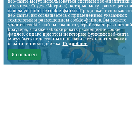
веб-сайте могут использоваться системы веб-аналитики 
том числе Яндекс.Метрика), которые могут размещать н
профмастерства
вашем устройстве cookie-файлы. Продолжая использова
веб-сайта, вы соглашаетесь с применением указанных
технологий и размещением cookie-файлов. Вы можете
НИА-Красноярск
удалить cookie-файлы с вашего устройства через настро
07.08.2026 22:13
браузера, а также заблокировать размещение cookie-
файлов, однако при этом некоторые функции веб-сайта
могут быть недоступными в связи с технологическими
ограничениями движка.
Подробнее
Я согласен
Фото: АО «СУЭК-Хакасия»
КРАСНОЯРСКИЙ КРАЙ, /НИА-
КРАСНОЯРСК/. Специалисты Бородинского