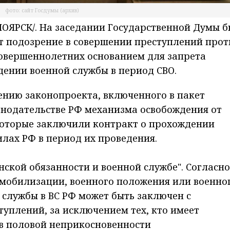
фото: сайт Госдумы (архив)
ЯРСК/. На заседании Государственной Думы 
т подозрение в совершении преступлений прот
овершеннолетних основанием для запрета
дении военной службы в период СВО.
ению законопроекта, включенного в пакет
онодательстве РФ механизма освобождения от
 которые заключили контракт о прохождении
лах РФ в период их проведения.
нской обязанности и военной службе". Согласно
мобилизации, военного положения или военно
службы в ВС РФ может быть заключен с
уплений, за исключением тех, кто имеет
ив половой неприкосновенности