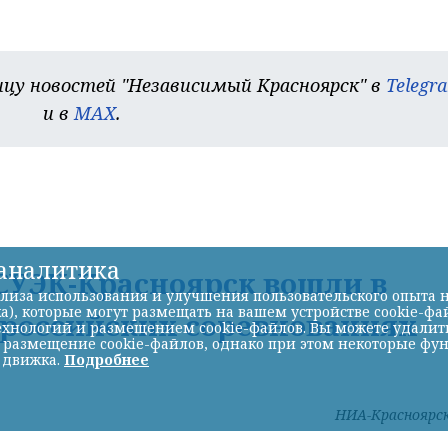
цу новостей "Независимый Красноярск" в
Telegr
и в
MAX
.
-аналитика
УЭК-Красноярск вошли в
лиза использования и улучшения пользовательского опыта н
а), которые могут размещать на вашем устройстве cookie-фа
ероссийских соревнованиях
хнологий и размещением cookie-файлов. Вы можете удалить 
ь размещение cookie-файлов, однако при этом некоторые фу
 движка.
Подробнее
НИА-Красноярс