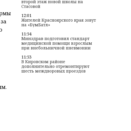
второй этаж новой школы на
Стасовой
ормы
12:01
Жителей Красноярского края зовут
 за
на «БумБатл»
о
11:54
Минздрав подготовил стандарт
медицинской помощи взрослым
при внебольничной пневмонии
11:53
В Кировском районе
дополнительно отремонтируют
шесть междворовых проездов
ым.