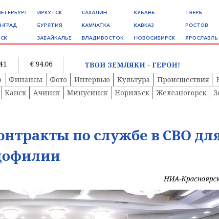
ПЕТЕРБУРГ
ИРКУТСК
САХАЛИН
КУБАНЬ
ТВЕРЬ
НГРАД
БУРЯТИЯ
КАМЧАТКА
КАВКАЗ
РОСТОВ
СК
ЗАБАЙКАЛЬЕ
ВЛАДИВОСТОК
НОВОСИБИРСК
ЯРОСЛАВЛЬ
.41
€ 94.06
ТВОИ ЗЕМЛЯКИ - ГЕРОИ!
о
Финансы
Фото
Интервью
Культура
Происшествия
Канск
Ачинск
Минусинск
Норильск
Железногорск
З
онтракты по службе в СВО дл
дофилии
НИА-Красноярс