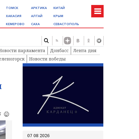
ТОМСК
АРКТИКА
КИТАЙ
ХАКАСИЯ
АЛТАЙ
КРЫМ
КЕМЕРОВО
САХА
СЕВАСТОПОЛЬ
Новости парламента
Донбасс
Лента дня
еленогорск
Новости победы
я
к
07 08 2026