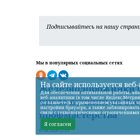
Подписывайтесь на нашу страни
Мы в популярных социальных сетях
На сайте используется веб
Железнодорожники С
Для обеспечения оптимальной работы, ана
веб-аналитики (в том числе Яндекс.Метрик
число лучших на Вс
соглашаетесь с применением указанных те
настройки браузера, а также заблокироват
профмастерства
связи с технологическими ограничениями
Я согласен
07.08.2026 22:13