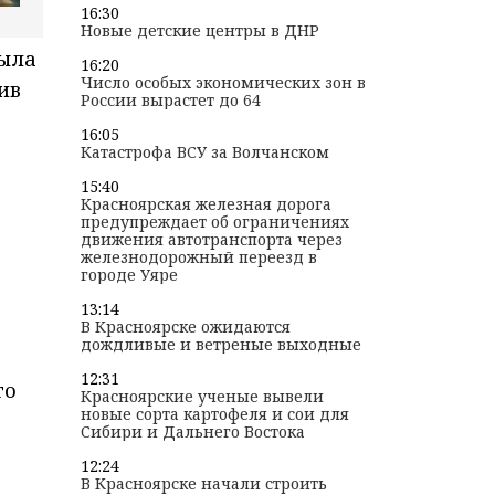
16:30
Новые детские центры в ДНР
была
16:20
Число особых экономических зон в
ив
России вырастет до 64
16:05
Катастрофа ВСУ за Волчанском
15:40
Красноярская железная дорога
предупреждает об ограничениях
движения автотранспорта через
железнодорожный переезд в
городе Уяре
13:14
В Красноярске ожидаются
дождливые и ветреные выходные
12:31
го
Красноярские ученые вывели
новые сорта картофеля и сои для
Сибири и Дальнего Востока
12:24
В Красноярске начали строить