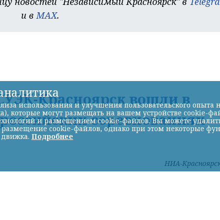
цу новостей "Независимый Красноярск" в
Telegr
и в
MAX
.
-аналитика
УЭК-Красноярск вошли в
лиза использования и улучшения пользовательского опыта н
а), которые могут размещать на вашем устройстве cookie-фа
ероссийских соревнованиях
хнологий и размещением cookie-файлов. Вы можете удалить 
ь размещение cookie-файлов, однако при этом некоторые фу
 движка.
Подробнее
НИА-Красноярс