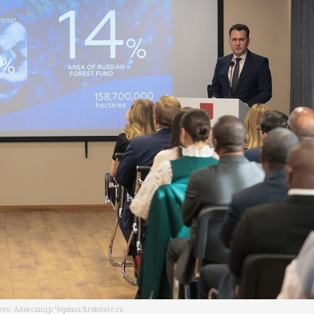
то: Александр Черных/krskstate.ru