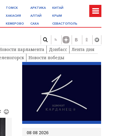
ТОМСК
АРКТИКА
КИТАЙ
ХАКАСИЯ
АЛТАЙ
КРЫМ
КЕМЕРОВО
САХА
СЕВАСТОПОЛЬ
Новости парламента
Донбасс
Лента дня
еленогорск
Новости победы
к
08 08 2026