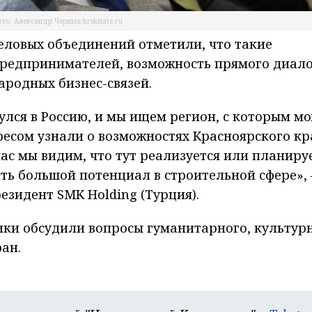
то: Александр Черных/krskstate.ru
ловых объединений отметили, что такие
предпринимателей, возможность прямого диал
родных бизнес-связей.
лся в Россию, и мы ищем регион, с которым м
ресом узнали о возможностях Красноярского кр
час мы видим, что тут реализуется или планиру
есть большой потенциал в строительной сфере», 
езидент SMK Holding (Турция).
ики обсудили вопросы гуманитарного, культур
ан.