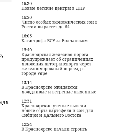
16:30
Новые детские центры в ДНР
16:20
Число особых экономических зон в
России вырастет до 64
16:05
Катастрофа ВСУ за Волчанском
15:40
р,
Красноярская железная дорога
предупреждает об ограничениях
движения автотранспорта через
железнодорожный переезд в
городе Уяре
13:14
В Красноярске ожидаются
дождливые и ветреные выходные
12:31
ада
Красноярские ученые вывели
новые сорта картофеля и сои для
Сибири и Дальнего Востока
12:24
В Красноярске начали строить