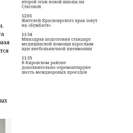
второй этаж новой школы на
Стасовой
12:01
Жителей Красноярского края зовут
и.
на «БумБатл»
га
11:54
Минздрав подготовил стандарт
амая
медицинской помощи взрослым
при внебольничной пневмонии
тся
11:53
В Кировском районе
дополнительно отремонтируют
шесть междворовых проездов
вых