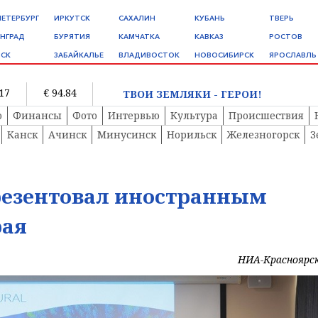
ПЕТЕРБУРГ
ИРКУТСК
САХАЛИН
КУБАНЬ
ТВЕРЬ
НГРАД
БУРЯТИЯ
КАМЧАТКА
КАВКАЗ
РОСТОВ
СК
ЗАБАЙКАЛЬЕ
ВЛАДИВОСТОК
НОВОСИБИРСК
ЯРОСЛАВЛЬ
.17
€ 94.84
ТВОИ ЗЕМЛЯКИ - ГЕРОИ!
о
Финансы
Фото
Интервью
Культура
Происшествия
Канск
Ачинск
Минусинск
Норильск
Железногорск
З
резентовал иностранным
рая
НИА-Красноярс