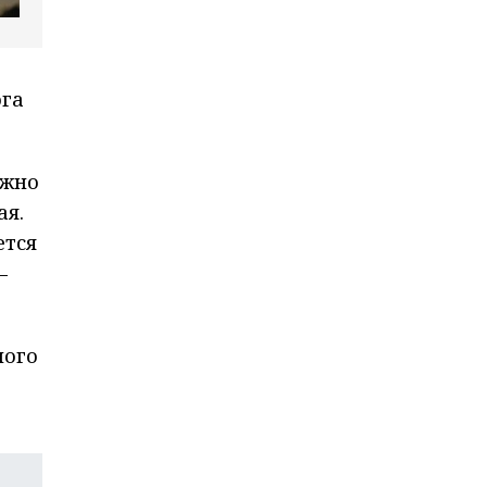
ога
ожно
ая.
ется
–
ного