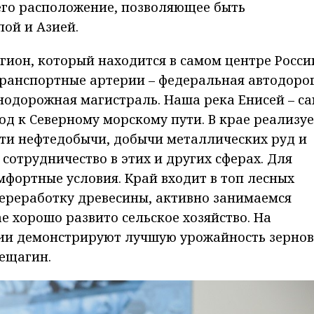
его расположение, позволяющее быть
ой и Азией.
гион, который находится в самом центре Росси
транспортные артерии – федеральная автодоро
нодорожная магистраль. Наша река Енисей – с
од к Северному морскому пути. В крае реализуе
сти нефтедобычи, добычи металлических руд и
сотрудничество в этих и других сферах. Для
мфортные условия. Край входит в топ лесных
ереработку древесины, активно занимаемся
е хорошо развито сельское хозяйство. На
ии демонстрируют лучшую урожайность зерно
рещагин.