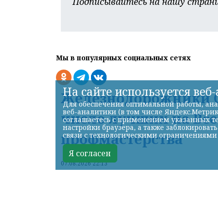
Подписывайтесь на нашу страни
Мы в популярных социальных сетях
На сайте используется веб
Железнодорожники С
Для обеспечения оптимальной работы, ана
веб-аналитики (в том числе Яндекс.Метрик
число лучших на Вс
соглашаетесь с применением указанных те
настройки браузера, а также заблокироват
профмастерства
связи с технологическими ограничениями
Я согласен
07.08.2026 22:13