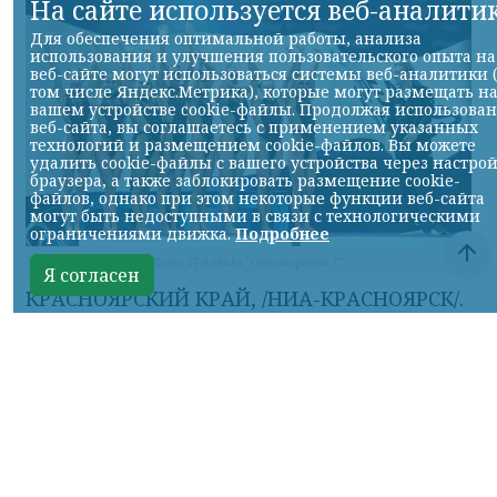
На сайте используется веб-аналити
Для обеспечения оптимальной работы, анализа
использования и улучшения пользовательского опыта на
веб-сайте могут использоваться системы веб-аналитики 
том числе Яндекс.Метрика), которые могут размещать н
вашем устройстве cookie-файлы. Продолжая использова
веб-сайта, вы соглашаетесь с применением указанных
технологий и размещением cookie-файлов. Вы можете
удалить cookie-файлы с вашего устройства через настро
браузера, а также заблокировать размещение cookie-
файлов, однако при этом некоторые функции веб-сайта
могут быть недоступными в связи с технологическими
ограничениями движка.
Подробнее
Фото ТГ-канала "Спецоперация Z"
Я согласен
КРАСНОЯРСКИЙ КРАЙ, /НИА-КРАСНОЯРСК/.
Российские синхронистки победили в
акробатической программе на
чемпионате Европы.
Елизавета Минаева, Екатерина Коссова,
Елизавета Смирнова, Елена Шабанова,