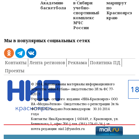
Академию
в Сибири
маршрут
баскетбола
учебно-
по
спортивный
Красноярском
комплекс
краю
МЧС
России
Мы в популярных социальных сетях
Контакты
Лента регионов
Реклама
Политика ПД
Проекты
© 2014, Использованы материалы информационного
агентства «НИА-Кубань» свидетельство ЭЛ № ФС 77-
52023
Учредитель сетевого издания «НИА-Красноярск» ООО
ИА «Медиа-Регион» Свидетельство о регистрации Эл №
ФС77-59710 выдано Роскомнадзором 30.10.2014
года
Контакты: Ниа-Красноярск | 660449, г. Красноярск, ул.
Белинского, 1, офис 700 | тел. (391) 274-61-34,| эл.
почта редакции: nia12@yandex.ru