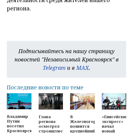
региона.
Подписывайтесь на нашу страницу
новостей "Независимый Красноярск" в
Telegram
и в
MAX
.
Последние новости по теме
Владимир
Глава
В
«Енисейский
Путин
региона
Железногорске
экспресс»
посетил
осмотрел
появится
начал
Красноярск
строящуюся
крупнейший
новый