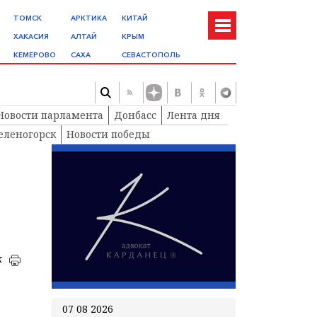
ТОМСК
АРКТИКА
КИТАЙ
ХАКАСИЯ
АЛТАЙ
КРЫМ
КЕМЕРОВО
САХА
СЕВАСТОПОЛЬ
Новости парламента
Донбасс
Лента дня
еленогорск
Новости победы
к
07 08 2026