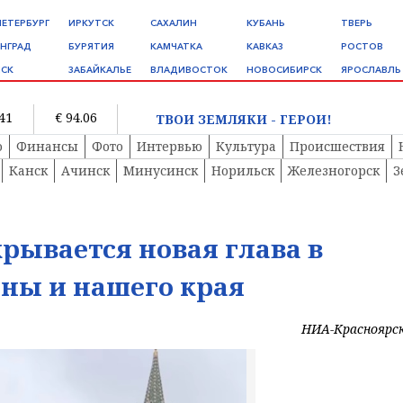
ПЕТЕРБУРГ
ИРКУТСК
САХАЛИН
КУБАНЬ
ТВЕРЬ
НГРАД
БУРЯТИЯ
КАМЧАТКА
КАВКАЗ
РОСТОВ
СК
ЗАБАЙКАЛЬЕ
ВЛАДИВОСТОК
НОВОСИБИРСК
ЯРОСЛАВЛЬ
.41
€ 94.06
ТВОИ ЗЕМЛЯКИ - ГЕРОИ!
о
Финансы
Фото
Интервью
Культура
Происшествия
Канск
Ачинск
Минусинск
Норильск
Железногорск
З
рывается новая глава в
ны и нашего края
НИА-Красноярс