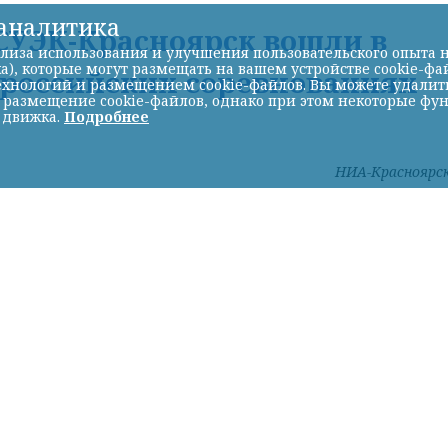
-аналитика
УЭК-Красноярск вошли в
лиза использования и улучшения пользовательского опыта н
а), которые могут размещать на вашем устройстве cookie-фа
ероссийских соревнованиях
хнологий и размещением cookie-файлов. Вы можете удалить 
ь размещение cookie-файлов, однако при этом некоторые фу
 движка.
Подробнее
НИА-Красноярс