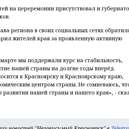
стей на цереремонии присутствовал и губернат
ков.
ава региона в своих социальных сетях обратилс
арил жителей края за проявленную активную
В марте мы поддержали курс на стабильность,
итие нашей страны на долгие годы вперёд.
осится к Красноярску и Красноярскому краю,
номическим центром страны. Не сомневаюсь, чт
в развитии нашей страны и нашего края», - ска
цу новостей "Независимый Красноярск" в
Telegr