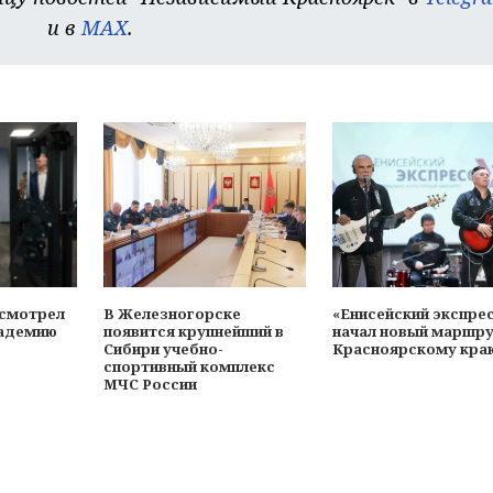
и в
MAX
.
осмотрел
В Железногорске
«Енисейский экспре
адемию
появится крупнейший в
начал новый маршру
Сибири учебно-
Красноярскому кра
спортивный комплекс
МЧС России