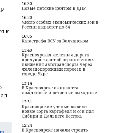
16:30
ор
Новые детские центры в ДНР
16:20
Число особых экономических зон в
России вырастет до 64
я к
16:05
Катастрофа ВСУ за Волчанском
15:40
Красноярская железная дорога
предупреждает об ограничениях
движения автотранспорта через
железнодорожный переезд в
городе Уяре
13:14
о
В Красноярске ожидаются
дождливые и ветреные выходные
зал
12:31
Красноярские ученые вывели
новые сорта картофеля и сои для
Сибири и Дальнего Востока
12:24
В Красноярске начали строить
am