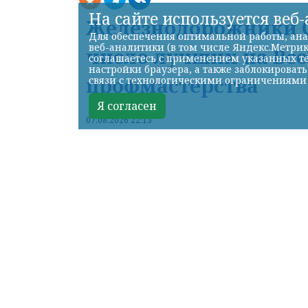
На сайте используется веб
Железнодорожники С
Для обеспечения оптимальной работы, ана
веб-аналитики (в том числе Яндекс.Метрик
число лучших на Вс
соглашаетесь с применением указанных те
настройки браузера, а также заблокироват
профмастерства
связи с технологическими ограничениями
Я согласен
07.08.2026 22:13