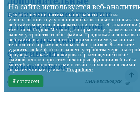
дополнительные
На сайте используется веб-аналити
вечерние электрички
Для обеспечения оптимальной работы, анализа
использования и улучшения пользовательского опыта на
для доставки гостей
веб-сайте могут использоваться системы веб-аналитики 
том числе Яндекс.Метрика), которые могут размещать н
вашем устройстве cookie-файлы. Продолжая использова
туристического
веб-сайта, вы соглашаетесь с применением указанных
технологий и размещением cookie-файлов. Вы можете
удалить cookie-файлы с вашего устройства через настро
фестиваля в
браузера, а также заблокировать размещение cookie-
файлов, однако при этом некоторые функции веб-сайта
Дивногорске
могут быть недоступными в связи с технологическими
ограничениями движка.
Подробнее
Я согласен
НИА-Красноярск
07.08.2026 17:56
Фото: КрасЖД
КРАСНОЯРСКИЙ КРАЙ, /НИА-
КРАСНОЯРСК/.
Для удобства гостей и
участников туристического фестиваля «ОМУТ
ФЕСТ», который пройдет 8 и 9 августа в