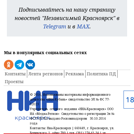
Подписывайтесь на нашу страницу
новостей "Независимый Красноярск" в
Telegram
и в
MAX
.
Мы в популярных социальных сетях
Контакты
Лента регионов
Реклама
Политика ПД
Проекты
© 2014, Использованы материалы информационного
агентства «НИА-Кубань» свидетельство ЭЛ № ФС 77-
52023
Учредитель сетевого издания «НИА-Красноярск» ООО
ИА «Медиа-Регион» Свидетельство о регистрации Эл №
ФС77-59710 выдано Роскомнадзором 30.10.2014
года
Контакты: Ниа-Красноярск | 660449, г. Красноярск, ул.
Белинского, 1, офис 700 | тел. (391) 274-61-34,| эл.