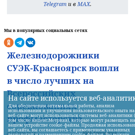
Telegram
и в
MAX
.
Мы в популярных социальных сетях
Железнодорожники
СУЭК-Красноярск вошли
в число лучших на
Всероссийских
На сайте используется веб-аналити
соревнованиях
Для обеспечения оптимальной работы, анализа
использования и улучшения пользовательского опыта на
веб-сайте могут использоваться системы веб-аналитики 
профмастерства
том числе Яндекс.Метрика), которые могут размещать н
вашем устройстве cookie-файлы. Продолжая использова
веб-сайта, вы соглашаетесь с применением указанных
НИА-Красноярск
07.08.2026 22:13
технологий и размещением cookie-файлов. Вы можете