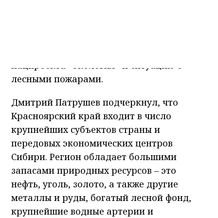
обсудил с руководителем региона
Михаилом Котюковым реализацию
нацпроекта «Экология» и ситуацию с
лесными пожарами.
Дмитрий Патрушев подчеркнул, что
Красноярский край входит в число
крупнейших субъектов страны и
передовых экономических центров
Сибири. Регион обладает большими
запасами природных ресурсов – это
нефть, уголь, золото, а также другие
металлы и руды, богатый лесной фонд,
крупнейшие водные артерии и
сельхозземли. Всё это создает базу для
развития добывающей и обрабатывающей