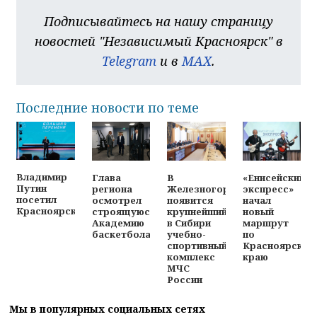
новостей "Независимый Красноярск" в
Telegram
и в
MAX
.
Последние новости по теме
Владимир
Глава
В
«Енисейский
Путин
региона
Железногорске
экспресс»
посетил
осмотрел
появится
начал
Красноярск
строящуюся
крупнейший
новый
Академию
в Сибири
маршрут
баскетбола
учебно-
по
спортивный
Красноярском
комплекс
краю
МЧС
России
Мы в популярных социальных сетях