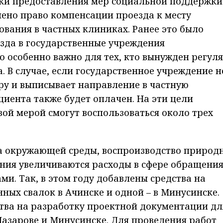
дки предоставления мер социальной поддержки
ено право компенсации проезда к месту
вания в частных клиниках. Ранее это было
зда в государственные учреждения
о особенно важно для тех, кто вынужден регул
. В случае, если государственное учреждение н
ру и выписывает направление в частную
циента также будет оплачен. На эти цели
вой мерой смогут воспользоваться около трех
а окружающей среды, воспроизводство природ
ения увеличиваются расходы в сфере обращения
. Так, в этом году добавлены средства на
ых свалок в Ачинске и одной – в Минусинске.
тва на разработку проектной документации дл
Назарове и Минусинске. Для проведения работ