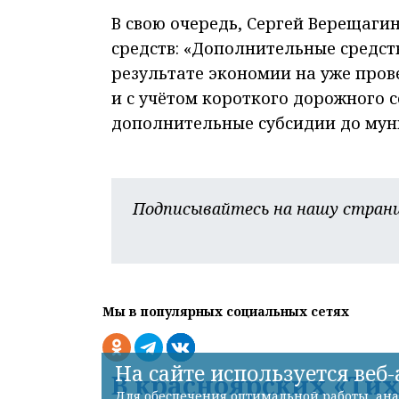
В свою очередь, Сергей Верещаги
средств: «Дополнительные средст
результате экономии на уже прове
и с учётом короткого дорожного 
дополнительные субсидии до мун
Подписывайтесь на нашу страни
Мы в популярных социальных сетях
На сайте используется веб
В красноярских «Тих
Для обеспечения оптимальной работы, ана