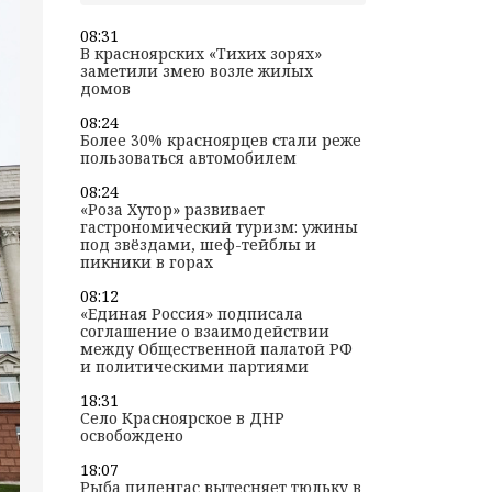
08:31
В красноярских «Тихих зорях»
заметили змею возле жилых
домов
08:24
Более 30% красноярцев стали реже
пользоваться автомобилем
08:24
«Роза Хутор» развивает
гастрономический туризм: ужины
под звёздами, шеф-тейблы и
пикники в горах
08:12
«Единая Россия» подписала
соглашение о взаимодействии
между Общественной палатой РФ
и политическими партиями
18:31
Село Красноярское в ДНР
освобождено
18:07
Рыба пиленгас вытесняет тюльку в