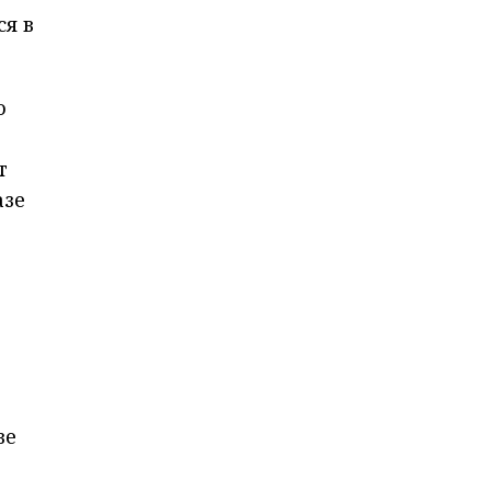
ся в
о
т
азе
ве