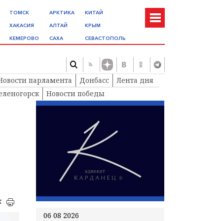
ТОМСК
АРКТИКА
КИТАЙ
ХАКАСИЯ
АЛТАЙ
КРЫМ
КЕМЕРОВО
САХА
СЕВАСТОПОЛЬ
Новости парламента
Донбасс
Лента дня
еленогорск
Новости победы
к
06 08 2026