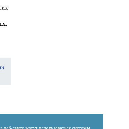
тих
ня,
am
а веб-сайте могут использоваться системы