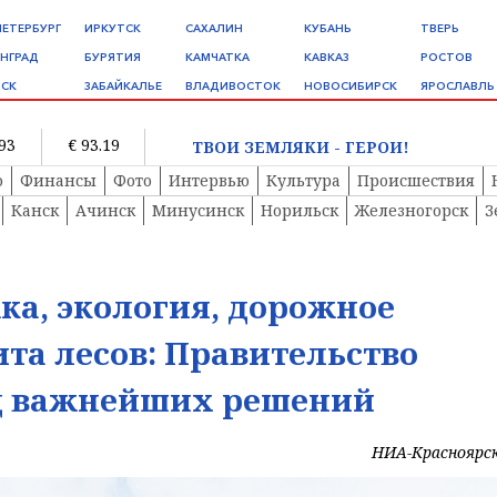
ПЕТЕРБУРГ
ИРКУТСК
САХАЛИН
КУБАНЬ
ТВЕРЬ
НГРАД
БУРЯТИЯ
КАМЧАТКА
КАВКАЗ
РОСТОВ
СК
ЗАБАЙКАЛЬЕ
ВЛАДИВОСТОК
НОВОСИБИРСК
ЯРОСЛАВЛЬ
.93
€ 93.19
ТВОИ ЗЕМЛЯКИ - ГЕРОИ!
о
Финансы
Фото
Интервью
Культура
Происшествия
Канск
Ачинск
Минусинск
Норильск
Железногорск
З
а, экология, дорожное
ита лесов: Правительство
д важнейших решений
НИА-Красноярс