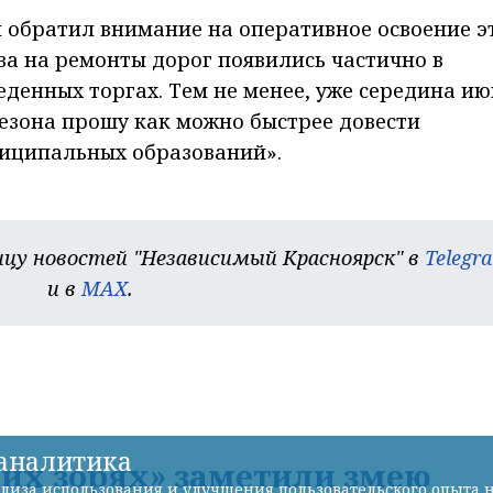
н обратил внимание на оперативное освоение э
ва на ремонты дорог появились частично в
денных торгах. Тем не менее, уже середина ию
сезона прошу как можно быстрее довести
иципальных образований».
цу новостей "Независимый Красноярск" в
Telegr
и в
MAX
.
-аналитика
их зорях» заметили змею
лиза использования и улучшения пользовательского опыта н